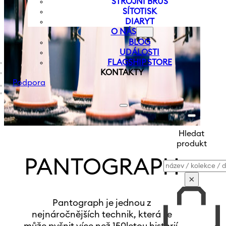
STROJNÍ BRUS
SÍTOTISK
DIARYT
O NÁS
BLOG
UDÁLOSTI
FLAGSHIP STORE
KONTAKTY
Podpora
Hledat
produkt
PANTOGRAPH
Vyhledávání
×
Pantograph je jednou z
nejnáročnějších technik, která se