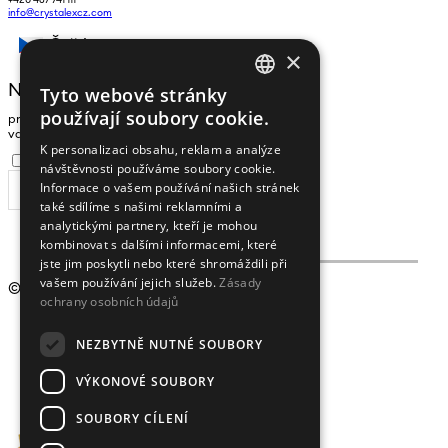
+420 487 741 111
info@crystalexcz.com
Čeština
×
NEWSLETTER
Tyto webové stránky
CZECH
používají soubory cookie.
pro zasílání zpráv a novinek zadejte prosím
ENGLISH
vaši e-mailovou adresu
K personalizaci obsahu, reklam a analýze
Souhlasím se
zpracováním osobních údajů
.
návštěvnosti používáme soubory cookie.
Informace o vašem používání našich stránek
ODEBÍRAT
také sdílíme s našimi reklamními a
analytickými partnery, kteří je mohou
kombinovat s dalšími informacemi, které
jste jim poskytli nebo které shromáždili při
vašem používání jejich služeb.
Zásady
© 2009 - 2026
Crystalex CZ, s.r.o.
ochrany osobních údajů
NEZBYTNĚ NUTNÉ SOUBORY
VÝKONOVÉ SOUBORY
SOUBORY CÍLENÍ