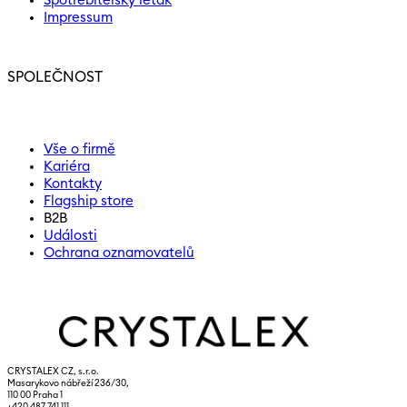
Spotřebitelský leták
Impressum
SPOLEČNOST
Vše o firmě
Kariéra
Kontakty
Flagship store
B2B
Události
Ochrana oznamovatelů
CRYSTALEX CZ, s.r.o.
Masarykovo nábřeží 236/30,
110 00 Praha 1