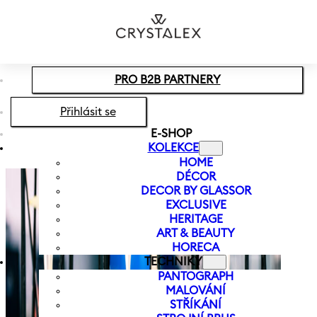
Přeskočit na hlavní obsah
Přeskočit na zápatí
PRO B2B PARTNERY
Přihlásit se
E-SHOP
KOLEKCE
HOME
DÉCOR
DECOR BY GLASSOR
EXCLUSIVE
HERITAGE
ART & BEAUTY
HORECA
TECHNIKY
PANTOGRAPH
MALOVÁNÍ
STŘÍKÁNÍ