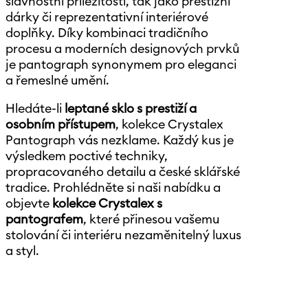
slavnostní příležitosti, tak jako prestižní
dárky či reprezentativní interiérové
doplňky. Díky kombinaci tradičního
procesu a moderních designových prvků
je pantograph synonymem pro eleganci
a řemeslné umění.
Hledáte-li
leptané sklo s prestiží a
osobním přístupem
, kolekce Crystalex
Pantograph vás nezklame. Každý kus je
výsledkem poctivé techniky,
propracovaného detailu a české sklářské
tradice. Prohlédněte si naši nabídku a
objevte
kolekce Crystalex s
pantografem
, které přinesou vašemu
stolování či interiéru nezaměnitelný luxus
a styl.