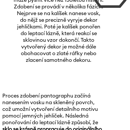
může pyšnit více než 150letou historií.
Zdobení se provádí v několika fázích.
Nejprve se na kalíšek nanese vosk,
do nějž se precizně vyryje dekor
jehličkami. Poté je kalíšek ponořen
do leptací lázně, která reakcí se
sklovinou vzor dokončí. Takto
vytvořený dekor je možné dále
obohacovat o zlaté ráfky nebo
zlacení samotného dekoru.
Proces zdobení pantographu začíná
nanesením vosku na skleněný povrch,
což umožní vytvoření detailního motivu
pomocí jemných jehliček. Následná
ponořování do leptací lázně způsobí, že
sklo se krásně propracuje do originálního