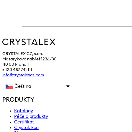
CRYSTALEX CZ, s.r.o.
Masarykovo nábřeží 236/30,
110 00 Praha 1
+420 487 741 111
info@crystalexcz.com
Čeština
PRODUKTY
Katalogy
Péče o produkty
Certifikát
Crystal. Eco