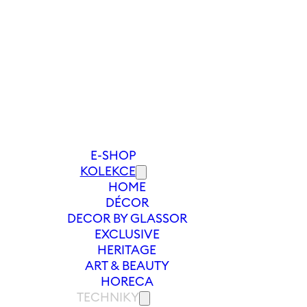
E-SHOP
KOLEKCE
HOME
DÉCOR
oradit
DECOR BY GLASSOR
EXCLUSIVE
HERITAGE
e i péči o naše sklo.
ART & BEAUTY
ktujte
HORECA
TECHNIKY