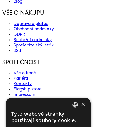
Blog
VŠE O NÁKUPU
Doprava a platba
Obchodní podmínky
GDPR
Soutěžní podmínky
Spotřebitelský leták
B2B
SPOLEČNOST
Vše o firmě
Kariéra
Kontakty
Flagship store
Impressum
Události
×
Ochrana oznamovatelů
Tyto webové stránky
CZECH
NEWSLETTER
používají soubory cookie.
ENGLISH
pro zasílání zpráv a novinek