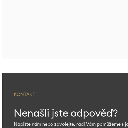
KONTAKT
Nenašli jste odpověď?
Napište nám nebo zavolejte, rádi Vám pomůžeme s j