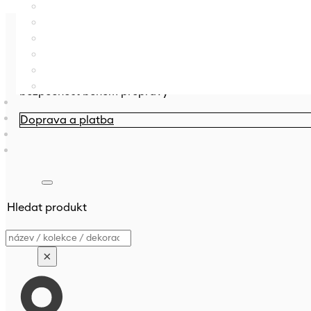
Doprava a platba
Přehled možnosti doručení, platebních metod a dodacíc
bezpečnost během přepravy
Doprava a platba
Hledat produkt
Vyhledávání
×