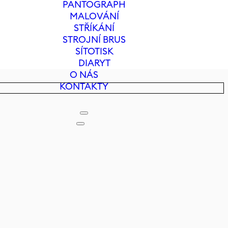
PANTOGRAPH
MALOVÁNÍ
STŘÍKÁNÍ
STROJNÍ BRUS
SÍTOTISK
h lhůt. Vaše objednávky pečlivě balíme pro maximální
DIARYT
O NÁS
KONTAKTY