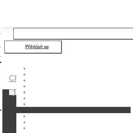
Přeskočit na hlavní obsah
Přeskočit na zápatí
Přihlásit se
CRYSTALEX
/
E-SHOP
/
SVÍCNY