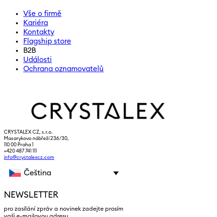
Vše o firmě
Kariéra
Kontakty
Flagship store
B2B
Události
Ochrana oznamovatelů
CRYSTALEX CZ, s.r.o.
Masarykovo nábřeží 236/30,
110 00 Praha 1
+420 487 741 111
info@crystalexcz.com
Čeština
NEWSLETTER
pro zasílání zpráv a novinek zadejte prosím
vaši e-mailovou adresu