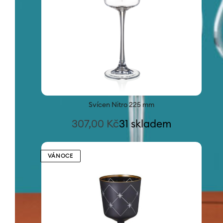
Svícen Nitro 225 mm
307,00
Kč
31 skladem
VÁNOCE