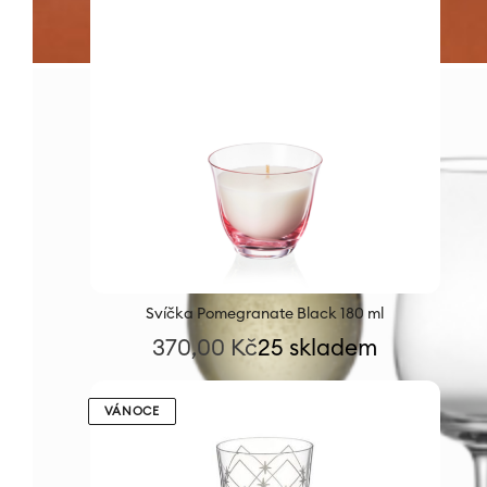
Svíčka Pomegranate Black 180 ml
370,00
Kč
25 skladem
VÁNOCE