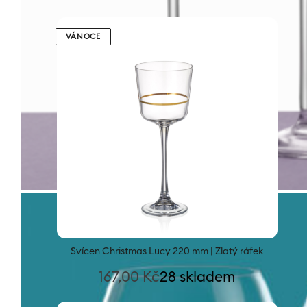
VÁNOCE
Svícen Christmas Lucy 220 mm | Zlatý ráfek
167,00
Kč
28 skladem