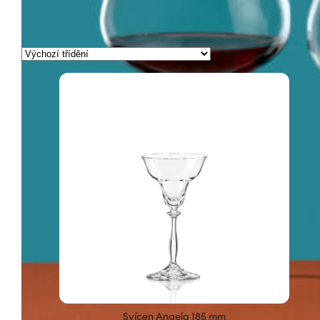
→
Zobrazeno 1. – 15. z 29 výsledků
Svícen Angela 185 mm