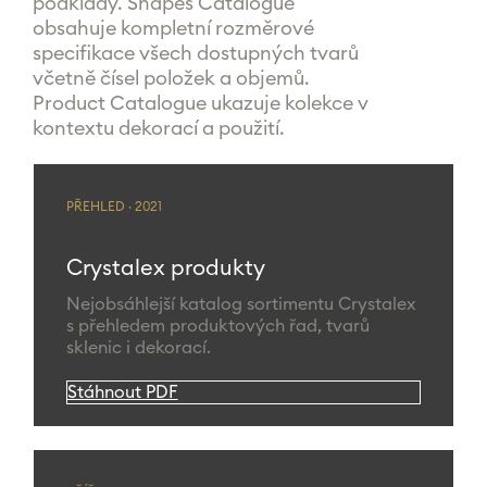
podklady. Shapes Catalogue
obsahuje kompletní rozměrové
specifikace všech dostupných tvarů
včetně čísel položek a objemů.
Product Catalogue ukazuje kolekce v
kontextu dekorací a použití.
PŘEHLED · 2021
Crystalex produkty
Nejobsáhlejší katalog sortimentu Crystalex
s přehledem produktových řad, tvarů
sklenic i dekorací.
Stáhnout PDF