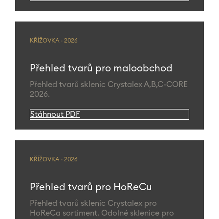
KŘÍŽOVKA · 2026
Přehled tvarů pro maloobchod
Přehled tvarů sklenic Crystalex A,B,C-CORE
2026.
Stáhnout PDF
KŘÍŽOVKA · 2026
Přehled tvarů pro HoReCu
Přehled tvarů sklenic Crystalex pro
HoReCa sortiment. Odolné sklenice pro