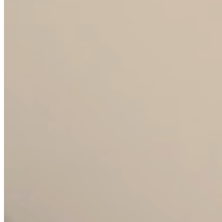
Hotely a restaurace
Provozní sklo pro HoReCa segment.
Odolné, provozně prověřené kolekce s
možností brandingu. Efektivní logistika a
stálá dostupnost náhradních kusů.
E-shopy a retail
Kompletní produktová data, fotografie a
popisky. Rychlá obrátka a možnost
dropshippingové spolupráce pro vybrané
partnery.