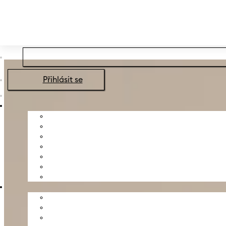
Přeskočit na hlavní obsah
Přeskočit na zápatí
Přihlásit se