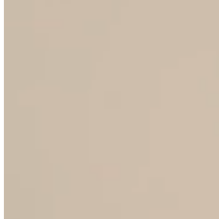
S KÝM SPOLUPRACUJEME
Velkoobchodní partneři
Distributoři a prodejci hledající stabilní,
opakovaně dostupné kolekce s garancí
dodání a férovou velkoobchodní politikou.