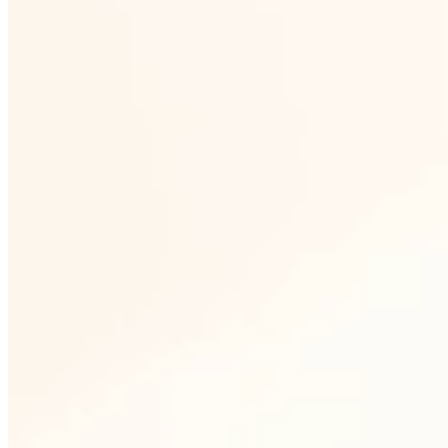
1
Vlastní výroba v Novém Boru
Sklo tavíme, tvarujeme a dekorujeme přímo
v České republice. Žádný mezičlánek, přímá
kontrola kvality na každém kroku výroby.
2
Stálá dostupnost kolekcí
Partneři pracují se stabilním sortimentem.
Klíčové tvary jsou na skladě a dostupné
opakovaně, bez sezónních výpadků.