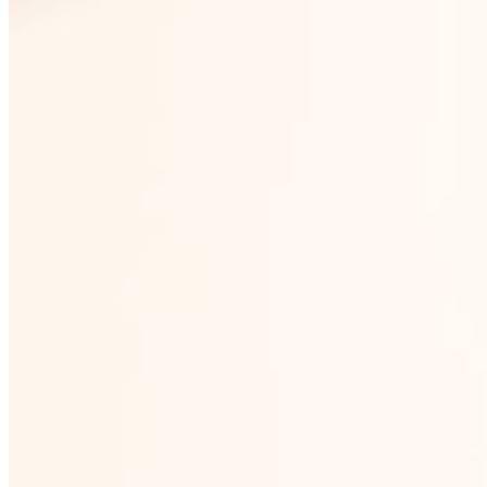
kvality pro koncové zákazníky
Silnější argument při prodeji než
neznámá privátní značka
PROČ CRYSTALEX
Sklo přímo od výrobce