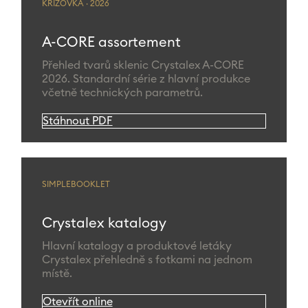
KŘÍŽOVKA · 2026
A-CORE assortement
Přehled tvarů sklenic Crystalex A-CORE
2026. Standardní série z hlavní produkce
včetně technických parametrů.
Stáhnout PDF
SIMPLEBOOKLET
Crystalex katalogy
Hlavní katalogy a produktové letáky
Crystalex přehledně s fotkami na jednom
místě.
Otevřít online