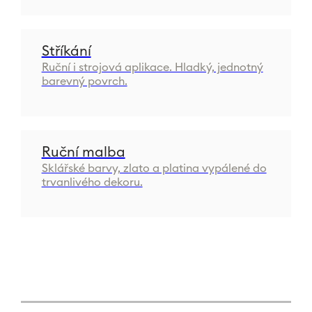
Stříkání
Ruční i strojová aplikace. Hladký, jednotný
barevný povrch.
Ruční malba
Sklářské barvy, zlato a platina vypálené do
trvanlivého dekoru.