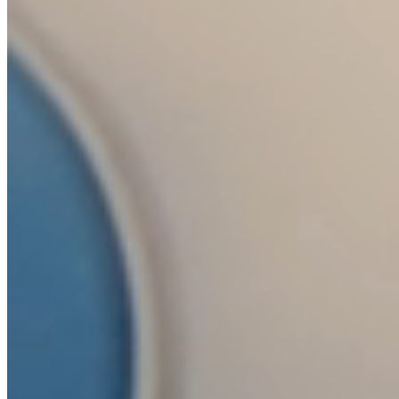
Designéři a privátní label
Spolupráce se studii, značkami a designéry,
kteří chtějí vlastní kolekci postavenou na
výrobní a dekorační kapacitě Crystalexu.
Od návrhu tvaru po finální produkci pod
vlastní značkou