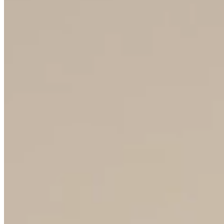
SPOLUPRÁCE
Staňte se partnerem Crystalex
a nabídněte zákazníkům
české sklo s ochrannou
známkou Bohemia Crystal™
ZAČÍT SPOLUPRÁCI
50M+
KUSŮ ROČNĚ