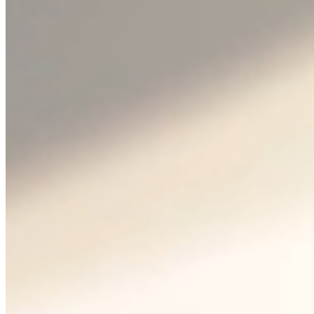
Bohemia Crystal™
Bohemia Crystal™ je
mezinárodně uznávaná
ochranná známka, která
garantuje původ a kvalitu
českého skla. Pro zákazníky po
celém světě je to signál tradice,
řemesla a vysokých standardů
výroby. Crystalex je jedním z
mála výrobců, kteří tuto
ochrannou známku oprávněně
nesou — přímo z Nového Boru,
kde se sklo vyrábí od základu.
Garance původu: sklo vyrobené v
České republice
Sklovina bez olova a těžkých kovů
Mezinárodně srozumitelný signál