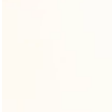
3
Dekorace a zakázkový branding
Vlastní dekorační kapacity pro sítotisk,
pantograf, brus, ruční malbu, diaryt, obtisk i
stříkání. Výroba na míru od navrhování
motivu po finální expedici.
4
Prověřená logistika
Vlastní logistický B2B koncept. Bezpečné
balení, efektivní dodání a individuální
přístup k obchodním podmínkám pro
každého partnera.