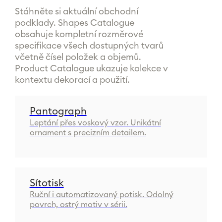
Stáhněte si aktuální obchodní
podklady. Shapes Catalogue
obsahuje kompletní rozměrové
specifikace všech dostupných tvarů
včetně čísel položek a objemů.
Product Catalogue ukazuje kolekce v
kontextu dekorací a použití.
Pantograph
Leptání přes voskový vzor. Unikátní
ornament s precizním detailem.
We are
CRYS
|
Sítotisk
Ruční i automatizovaný potisk. Odolný
povrch, ostrý motiv v sérii.