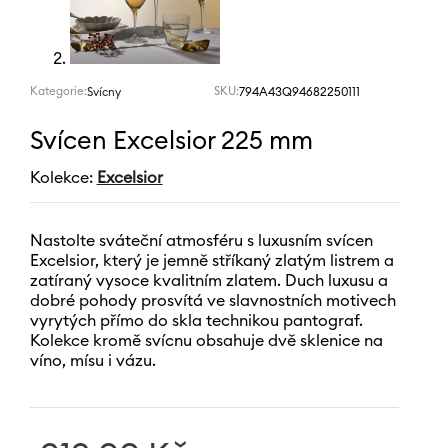
Kategorie:
SKU:
794A43Q94682250111
Svícny
Svícen Excelsior 225 mm
Kolekce:
Excelsior
Nastolte sváteční atmosféru s luxusním svícen
Excelsior, který je jemně stříkaný zlatým listrem a
zatíraný vysoce kvalitním zlatem. Duch luxusu a
dobré pohody prosvítá ve slavnostních motivech
vyrytých přímo do skla technikou pantograf.
Kolekce kromě svícnu obsahuje dvě sklenice na
víno, mísu i vázu.