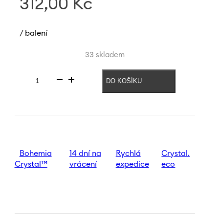
312,00
Kč
/ balení
33 skladem
DO KOŠÍKU
Svícen
Excelsior
225
mm
množství
Bohemia
14 dní na
Rychlá
Crystal.
Crystal™
vrácení
expedice
eco