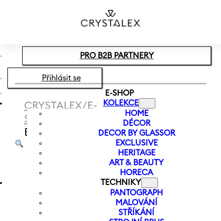
Přeskočit na hlavní obsah
Přeskočit na zápatí
PRO B2B PARTNERY
Přihlásit se
E-SHOP
KOLEKCE
CRYSTALEX
/
E-
HOME
SHOP
/
SVÍCNY
/
SVÍCEN
DÉCOR
EXCELSIOR 225 MM
DECOR BY GLASSOR
EXCLUSIVE
HERITAGE
ART & BEAUTY
HORECA
TECHNIKY
PANTOGRAPH
MALOVÁNÍ
STŘÍKÁNÍ