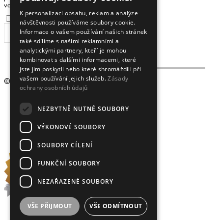
ENGLISH
vaši e-mailovou adresu
K personalizaci obsahu, reklam a analýze
Souhlasím se
zpracováním osobních údajů
.
návštěvnosti používáme soubory cookie.
Informace o vašem používání našich stránek
ODEBÍRAT
také sdílíme s našimi reklamními a
analytickými partnery, kteří je mohou
kombinovat s dalšími informacemi, které
jste jim poskytli nebo které shromáždili při
vašem používání jejich služeb.
Zásady
© 2009 - 2026
Crystalex CZ, s.r.o.
ochrany osobních údajů
NEZBYTNĚ NUTNÉ SOUBORY
VÝKONOVÉ SOUBORY
SOUBORY CÍLENÍ
FUNKČNÍ SOUBORY
NEZAŘAZENÉ SOUBORY
VŠE PŘIJMOUT
VŠE ODMÍTNOUT