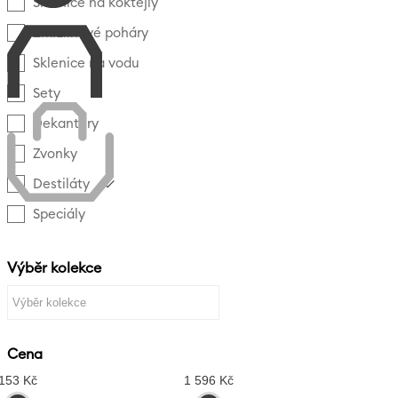
Sklenice na koktejly
Zmrzlinové poháry
Sklenice na vodu
Sety
Dekantery
Zvonky
Destiláty
Speciály
Výběr kolekce
Cena
153 Kč
1 596 Kč