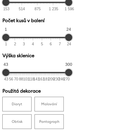
153
514
875
1 235
1 596
Počet kusů v balení
1
24
1
2
3
4
5
6
7
24
Výška sklenice
43
300
43
56
70
88
101
118
141
161
181
209
230
246
270
Použitá dekorace
Diaryt
Malování
Obtisk
Pantograph