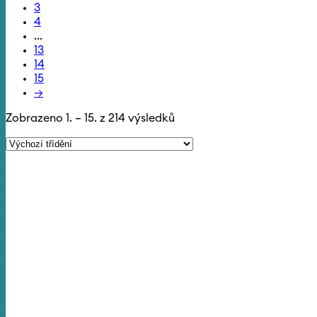
3
4
...
13
14
15
→
Zobrazeno 1. – 15. z 214 výsledků