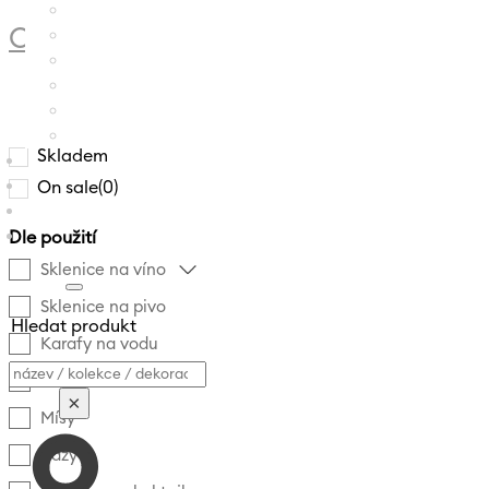
CRYSTALEX
/
PRODUCT POČET KUSŮ 
Skladem
On sale
(0)
Dle použití
Sklenice na víno
Sklenice na pivo
Hledat produkt
Karafy na vodu
Vyhledávání
Svícny
×
Mísy
Vázy