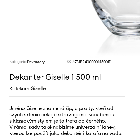
Kategorie:
SKU:
731B2400000M500111
Dekantery
Dekanter Giselle 1 500 ml
Kolekce:
Giselle
Jméno Giselle znamená šíp, a pro ty, kteří od
svých sklenic čekají extravaganci snoubenou
s klasickým stylem je to trefa do černého.
V rámci sady také nabízíme univerzální láhev,
kterou lze použít jako dekantér i karafu na vodu.