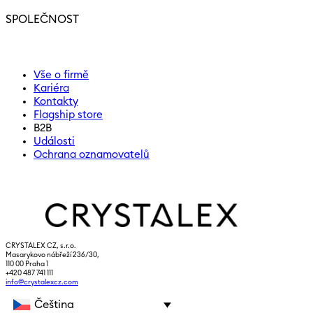
SPOLEČNOST
Vše o firmě
Kariéra
Kontakty
Flagship store
B2B
Události
Ochrana oznamovatelů
CRYSTALEX CZ, s.r.o.
Masarykovo nábřeží 236/30,
110 00 Praha 1
+420 487 741 111
info@crystalexcz.com
Čeština