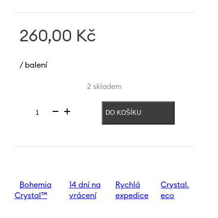
260,00
Kč
/ balení
2 skladem
DO KOŠÍKU
Dekanter
Giselle
1
500
ml
množství
Bohemia
14 dní na
Rychlá
Crystal.
Crystal™
vrácení
expedice
eco