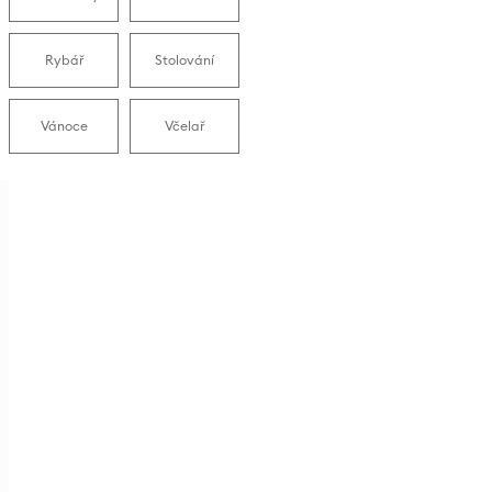
Rybář
Stolování
Vánoce
Včelař