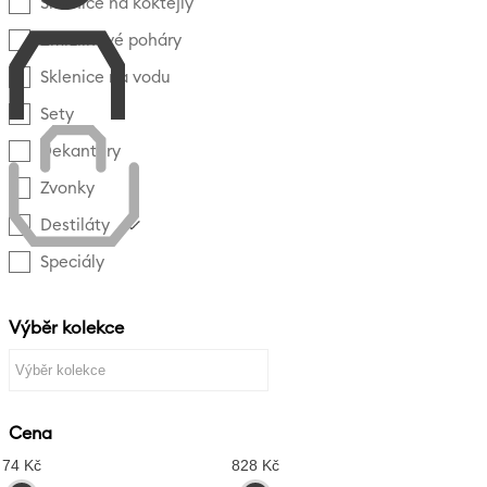
Sklenice na koktejly
Zmrzlinové poháry
Sklenice na vodu
Sety
Dekantery
Zvonky
Destiláty
Speciály
Výběr kolekce
Cena
74 Kč
828 Kč