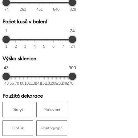
74
263
451
640
828
Počet kusů v balení
1
24
1
2
3
4
5
6
7
24
Výška sklenice
43
300
43
56
70
88
101
118
141
161
181
209
230
246
270
Použitá dekorace
Diaryt
Malování
Obtisk
Pantograph