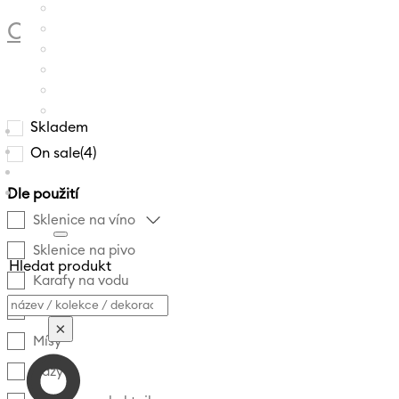
CRYSTALEX
/
PRODUCT VÝŠKA
/
270
Skladem
On sale
(4)
Dle použití
Sklenice na víno
Sklenice na pivo
Hledat produkt
Karafy na vodu
Vyhledávání
Svícny
×
Mísy
Vázy