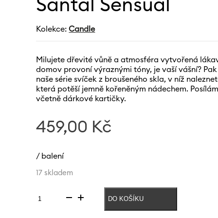
Santal Sensual
Kolekce:
Candle
Milujete dřevité vůně a atmosféra vytvořená láka
domov provoní výraznými tóny, je vaší vášní? P
naše série svíček z broušeného skla, v níž naleznet
která potěší jemně kořeněným nádechem. Posíláme
včetně dárkové kartičky.
459,00
Kč
/ balení
17 skladem
DO KOŠÍKU
Svíčka
v