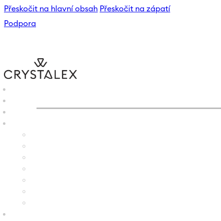
Přeskočit na hlavní obsah
Přeskočit na zápatí
Podpora
CRYSTALEX
/
E-SHOP
/
SVÍ
B2B