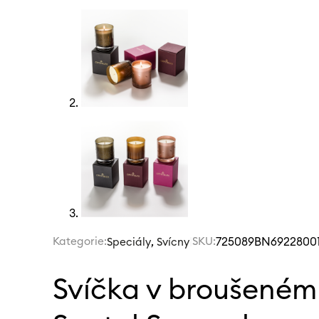
Kategorie:
,
|
SKU:
725089BN69228001
Speciály
Svícny
Svíčka v broušeném 