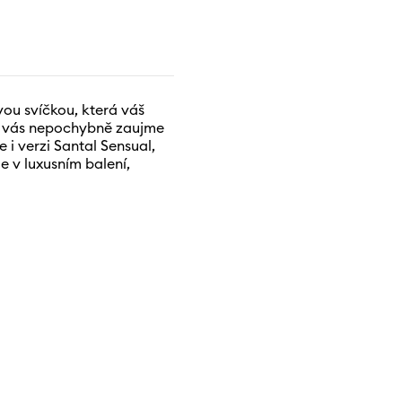
vou svíčkou, která váš
ak vás nepochybně zaujme
e i verzi Santal Sensual,
 v luxusním balení,