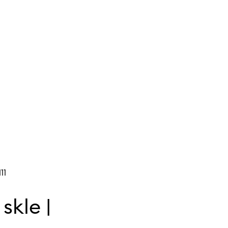
11
skle |