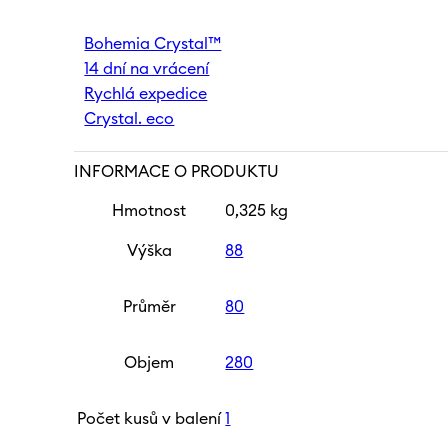
broušeném
skle
Bohemia Crystal™
|
14 dní na vrácení
Santal
Sensual
Rychlá expedice
množství
Crystal. eco
INFORMACE O PRODUKTU
Hmotnost
0,325 kg
Výška
88
Průměr
80
Objem
280
Počet kusů v balení
1