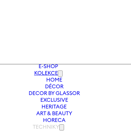
E-SHOP
KOLEKCE
HOME
CNY
/
SVÍČKA V BROUŠENÉM SKLE | S
DÉCOR
DECOR BY GLASSOR
EXCLUSIVE
HERITAGE
ART & BEAUTY
HORECA
TECHNIKY