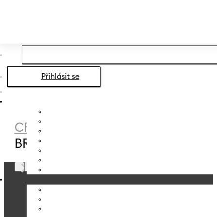
Přeskočit na hlavní obsah
Přeskočit na zápatí
Přihlásit se
CRYSTALEX
/
DEKORACE
/
STROJNÍ
BRUS