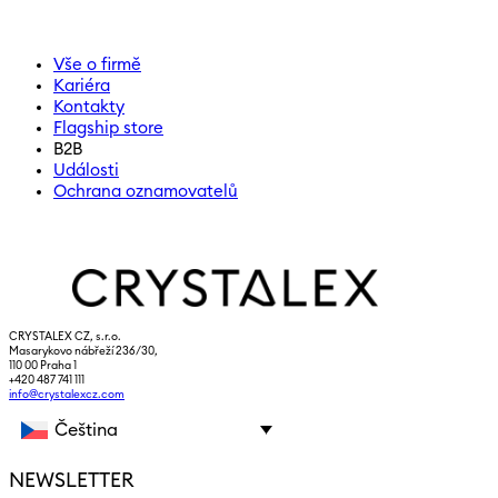
Vše o firmě
Kariéra
Kontakty
Flagship store
B2B
Události
Ochrana oznamovatelů
CRYSTALEX CZ, s.r.o.
Masarykovo nábřeží 236/30,
110 00 Praha 1
+420 487 741 111
info@crystalexcz.com
Čeština