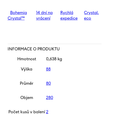
280
ml
|
Bohemia
14 dní na
Rychlá
Crystal.
Květina
Crystal™
vrácení
expedice
eco
-
leštěný
brus
množství
INFORMACE O PRODUKTU
Hmotnost
0,638 kg
Výška
88
Průměr
80
Objem
280
Počet kusů v balení
2