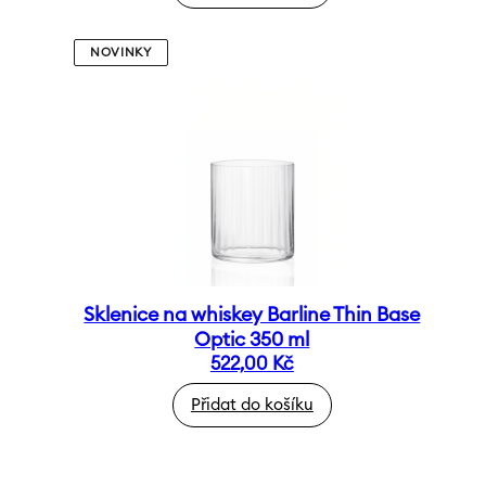
NOVINKY
Sklenice na whiskey Barline Thin Base
Optic 350 ml
522,00
Kč
Přidat do košíku