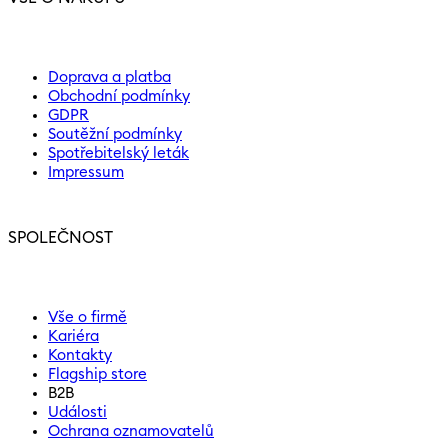
Doprava a platba
Obchodní podmínky
GDPR
Soutěžní podmínky
Spotřebitelský leták
Impressum
SPOLEČNOST
Vše o firmě
Kariéra
Kontakty
Flagship store
B2B
Události
Ochrana oznamovatelů