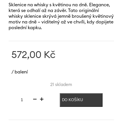
Sklenice na whisky s květinou na dně. Elegance,
která se odhalí až na závěr. Tato originální
whisky sklenice skrývá jemně broušený květinový
motiv na dně – viditelný až ve chvíli, kdy dopijete
poslední kapku.
572,00
Kč
/ balení
21 skladem
DO KOŠÍKU
Sklenice
na
whiskey
Sharp
Details