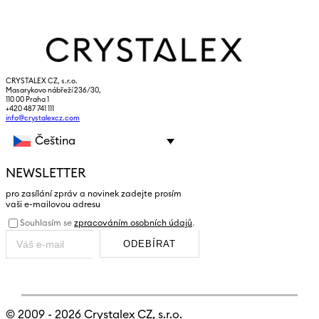
CRYSTALEX CZ, s.r.o.
Masarykovo nábřeží 236/30,
110 00 Praha 1
+420 487 741 111
info@crystalexcz.com
Čeština
NEWSLETTER
pro zasílání zpráv a novinek zadejte prosím
vaši e-mailovou adresu
Souhlasím se
zpracováním osobních údajů
.
ODEBÍRAT
© 2009 - 2026
Crystalex CZ, s.r.o.