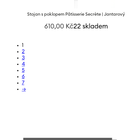
Stojan s poklopem Pâtisserie Secrète | Jantarový
610,00
Kč
22 skladem
1
2
3
4
5
6
7
→