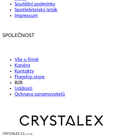
Soutěžní podmínky
Spotřebitelský leták
Impressum
SPOLEČNOST
Vše o firmě
Kariéra
Kontakty
Flagship store
B2B
Události
Ochrana oznamovatelů
CRYSTALEX CZ, s.r.o.