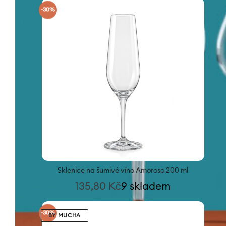
-30%
Sklenice na šumivé víno Amoroso 200 ml
135,80
Kč
9 skladem
-30%
BY MUCHA