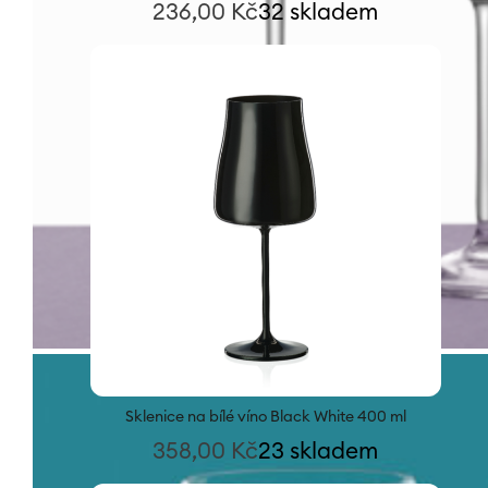
236,00
Kč
32 skladem
Sklenice na bílé víno Black White 400 ml
358,00
Kč
23 skladem