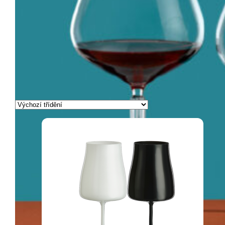
2
3
4
5
6
7
→
Zobrazeno 1. – 15. z 91 výsledků