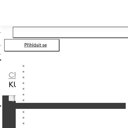
Přeskočit na hlavní obsah
Přeskočit na zápatí
Přihlásit se
CRYSTALEX
/
PRODUCT POČET
KUSŮ V BALENÍ
/
2