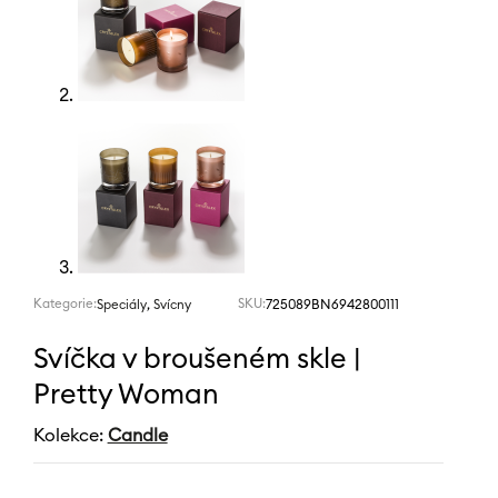
Kategorie:
,
SKU:
725089BN6942800111
Speciály
Svícny
Svíčka v broušeném skle |
Pretty Woman
Kolekce:
Candle