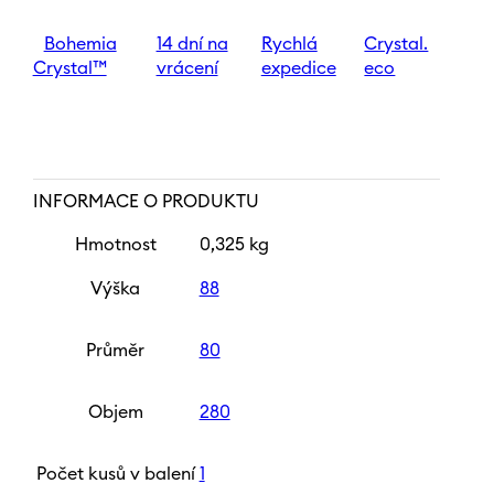
Pretty
Woman
množství
Bohemia
14 dní na
Rychlá
Crystal.
Crystal™
vrácení
expedice
eco
INFORMACE O PRODUKTU
Hmotnost
0,325 kg
Výška
88
Průměr
80
Objem
280
Počet kusů v balení
1