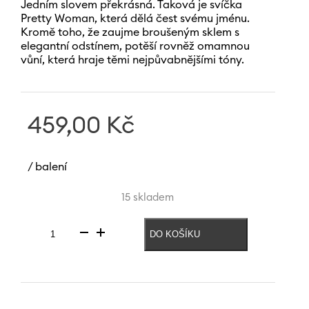
Jedním slovem překrásná. Taková je svíčka
Pretty Woman, která dělá čest svému jménu.
Kromě toho, že zaujme broušeným sklem s
elegantní odstínem, potěší rovněž omamnou
vůní, která hraje těmi nejpůvabnějšími tóny.
459,00
Kč
/ balení
15 skladem
DO KOŠÍKU
Svíčka
v
broušeném
skle
|