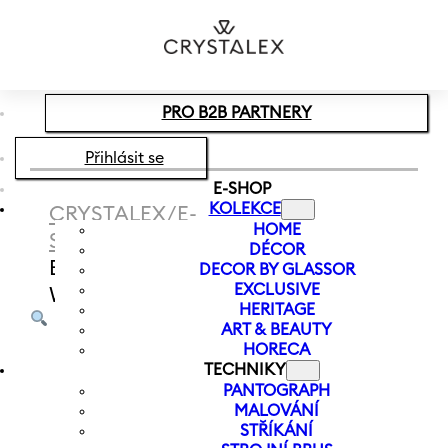
Přeskočit na hlavní obsah
Přeskočit na zápatí
PRO B2B PARTNERY
Přihlásit se
E-SHOP
KOLEKCE
CRYSTALEX
/
E-
HOME
SHOP
/
SVÍCNY
/
SVÍČKA V
DÉCOR
BROUŠENÉM SKLE | PRETTY
DECOR BY GLASSOR
EXCLUSIVE
WOMAN
HERITAGE
ART & BEAUTY
HORECA
TECHNIKY
PANTOGRAPH
MALOVÁNÍ
STŘÍKÁNÍ