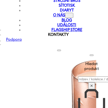
STROJNÍ BRUS
SÍTOTISK
DIARYT
O NÁS
BLOG
UDÁLOSTI
FLAGSHIP STORE
KONTAKTY
Podpora
Hledat
produkt
Vyhledávání
×