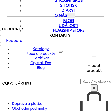
STROJNÍ BRUS
SÍTOTISK
DIARYT
O NÁS
BLOG
UDÁLOSTI
PRODUKTY
FLAGSHIP STORE
KONTAKTY
Podpora
Katalogy
Péče o produkty
Certifikát
Crystal. Eco
Hledat
Blog
produkt
Vyhledávání
VŠE O NÁKUPU
×
Doprava a platba
Obchodní podmínky