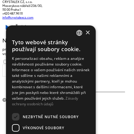
CRYSTALEX CZ, s.r.o.
Masarykovo nábřeží 236/30,
110 00 Praha 1
+420 487 741 111
info@crystalexcz.com
Čeština
×
NEWSLETTER
Tyto webové stránky
CZECH
používají soubory cookie.
pro zasílání zpráv a novinek zadejte prosím
ENGLISH
vaši e-mailovou adresu
K personalizaci obsahu, reklam a analýze
Souhlasím se
zpracováním osobních údajů
.
návštěvnosti používáme soubory cookie.
Informace o vašem používání našich stránek
ODEBÍRAT
také sdílíme s našimi reklamními a
analytickými partnery, kteří je mohou
kombinovat s dalšími informacemi, které
jste jim poskytli nebo které shromáždili při
vašem používání jejich služeb.
Zásady
© 2009 - 2026
Crystalex CZ, s.r.o.
ochrany osobních údajů
NEZBYTNĚ NUTNÉ SOUBORY
VÝKONOVÉ SOUBORY