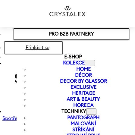
Přeskočit na hlavní obsah
Přeskočit na zápatí
PRO B2B PARTNERY
Přihlásit se
E-SHOP
KOLEKCE
HOME
DÉCOR
Spotřebitelský
DECOR BY GLASSOR
EXCLUSIVE
leták
HERITAGE
ART & BEAUTY
HORECA
TECHNIKY
PANTOGRAPH
Spotřebitelský leták
MALOVÁNÍ
STŘÍKÁNÍ