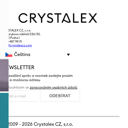
CRYSTALEX CZ, s.r.o.
Masarykovo nábřeží 236/30,
110 00 Praha 1
+420 487 741 111
info@crystalexcz.com
Čeština
NEWSLETTER
pro zasílání zpráv a novinek zadejte prosím
vaši e-mailovou adresu
Souhlasím se
zpracováním osobních údajů
.
ODEBÍRAT
© 2009 - 2026
Crystalex CZ, s.r.o.