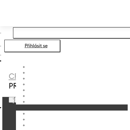
Přeskočit na hlavní obsah
Přeskočit na zápatí
Přihlásit se
CRYSTALEX
/
PRODUCT
PRŮMĚR
/
103