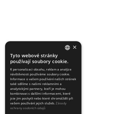
×
Tyto webové stránky
CZECH
používají soubory cookie.
ENGLISH
K personalizaci obsahu, reklam a analýze
návštěvnosti používáme soubory cookie.
Informace o vašem používání našich stránek
také sdílíme s našimi reklamními a
analytickými partnery, kteří je mohou
kombinovat s dalšími informacemi, které
jste jim poskytli nebo které shromáždili při
vašem používání jejich služeb.
Zásady
ochrany osobních údajů