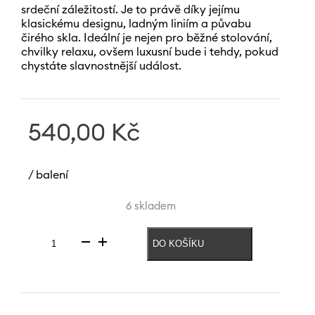
srdeční záležitostí. Je to právě díky jejímu
klasickému designu, ladným liniím a půvabu
čirého skla. Ideální je nejen pro běžné stolování,
chvilky relaxu, ovšem luxusní bude i tehdy, pokud
chystáte slavnostnější událost.
540,00
Kč
/ balení
6 skladem
DO KOŠÍKU
Sklenice
na
bílé
víno
Viola