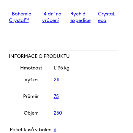
250
ml
množství
Bohemia
14 dní na
Rychlá
Crystal.
Crystal™
vrácení
expedice
eco
INFORMACE O PRODUKTU
Hmotnost
1,195 kg
Výška
211
Průměr
75
Objem
250
Počet kusů v balení
6