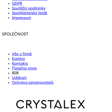
GDPR
Soutěžní podmínky
Spotřebitelský leták
Impressum
SPOLEČNOST
Vše o firmě
Kariéra
Kontakty
Flagship store
B2B
Události
Ochrana oznamovatelů