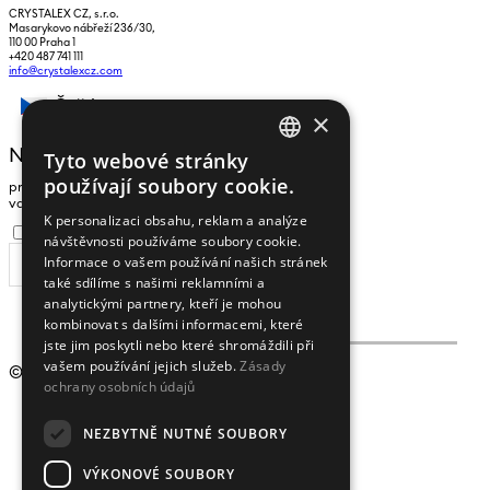
CRYSTALEX CZ, s.r.o.
Masarykovo nábřeží 236/30,
110 00 Praha 1
+420 487 741 111
info@crystalexcz.com
Čeština
×
NEWSLETTER
Tyto webové stránky
CZECH
používají soubory cookie.
pro zasílání zpráv a novinek zadejte prosím
ENGLISH
vaši e-mailovou adresu
K personalizaci obsahu, reklam a analýze
Souhlasím se
zpracováním osobních údajů
.
návštěvnosti používáme soubory cookie.
Informace o vašem používání našich stránek
ODEBÍRAT
také sdílíme s našimi reklamními a
analytickými partnery, kteří je mohou
kombinovat s dalšími informacemi, které
jste jim poskytli nebo které shromáždili při
vašem používání jejich služeb.
Zásady
© 2009 - 2026
Crystalex CZ, s.r.o.
ochrany osobních údajů
NEZBYTNĚ NUTNÉ SOUBORY
VÝKONOVÉ SOUBORY