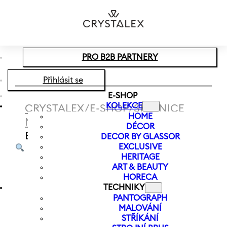
Přeskočit na hlavní obsah
Přeskočit na zápatí
PRO B2B PARTNERY
Přihlásit se
E-SHOP
KOLEKCE
CRYSTALEX
/
E-SHOP
/
SKLENICE
HOME
NA VÍNO
/
BÍLÉ VÍNO
/
SKLENICE NA
DÉCOR
BÍLÉ VÍNO VIOLA 250 ML
DECOR BY GLASSOR
EXCLUSIVE
HERITAGE
ART & BEAUTY
HORECA
TECHNIKY
PANTOGRAPH
MALOVÁNÍ
STŘÍKÁNÍ