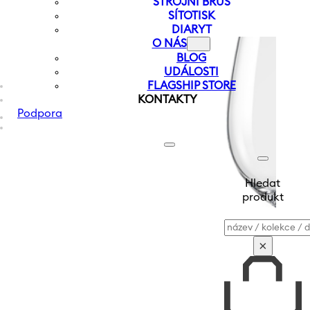
STROJNÍ BRUS
SÍTOTISK
DIARYT
O NÁS
BLOG
UDÁLOSTI
FLAGSHIP STORE
KONTAKTY
Podpora
Hledat
produkt
Vyhledávání
×