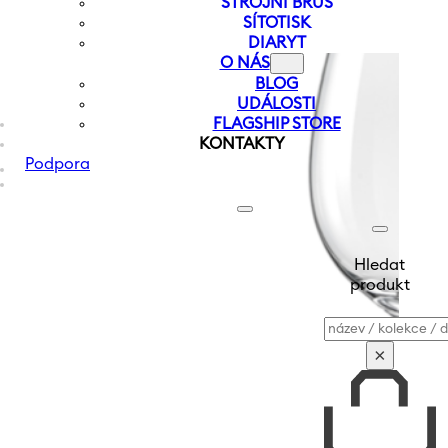
STROJNÍ BRUS
SÍTOTISK
DIARYT
O NÁS
BLOG
UDÁLOSTI
FLAGSHIP STORE
KONTAKTY
Podpora
Hledat
produkt
Vyhledávání
×