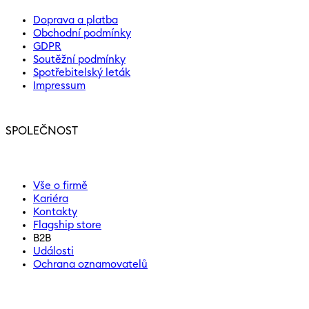
Doprava a platba
Obchodní podmínky
GDPR
Soutěžní podmínky
Spotřebitelský leták
Impressum
SPOLEČNOST
Vše o firmě
Kariéra
Kontakty
Flagship store
B2B
Události
Ochrana oznamovatelů