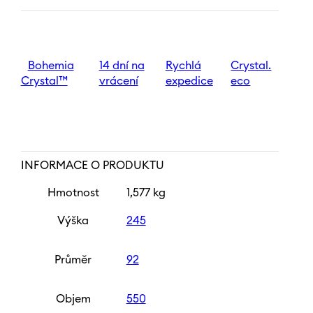
víno
Viola
550
ml
množství
Bohemia
14 dní na
Rychlá
Crystal.
Crystal™
vrácení
expedice
eco
INFORMACE O PRODUKTU
Hmotnost
1,577 kg
Výška
245
Průměr
92
Objem
550