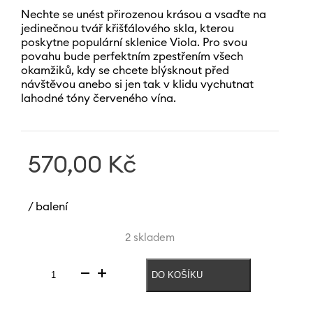
Nechte se unést přirozenou krásou a vsaďte na
jedinečnou tvář křišťálového skla, kterou
poskytne populární sklenice Viola. Pro svou
povahu bude perfektním zpestřením všech
okamžiků, kdy se chcete blýsknout před
návštěvou anebo si jen tak v klidu vychutnat
lahodné tóny červeného vína.
570,00
Kč
/ balení
2 skladem
DO KOŠÍKU
Sklenice
na
červené