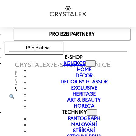
Přeskočit na hlavní obsah
Přeskočit na zápatí
PRO B2B PARTNERY
Přihlásit se
E-SHOP
KOLEKCE
CRYSTALEX
/
E-SHOP
/
SKLENICE
HOME
NA VÍNO
/
ČERVENÉ
DÉCOR
VÍNO
/
SKLENICE NA ČERVENÉ
DECOR BY GLASSOR
EXCLUSIVE
VÍNO VIOLA 550 ML
HERITAGE
ART & BEAUTY
HORECA
TECHNIKY
PANTOGRAPH
MALOVÁNÍ
STŘÍKÁNÍ