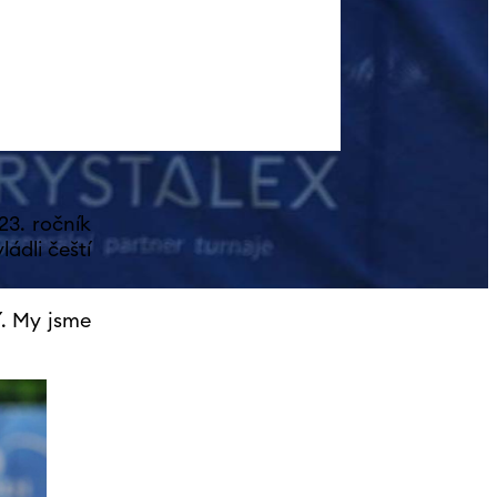
KE
23. ročník
ádli čeští
í. My jsme