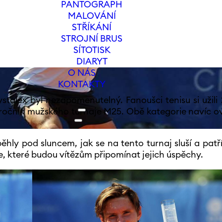
PANTOGRAPH
ONETA MACHA LA
MALOVÁNÍ
STŘÍKÁNÍ
STROJNÍ BRUS
SÍTOTISK
DIARYT
O NÁS
KONTAKTY
stalex byl nezapomenutelný. Fanoušci tenisu si užili 
ročník mužského turnaje M25. Obě kategorie navíc ovl
hly pod sluncem, jak se na tento turnaj sluší a patř
je, které budou vítězům připomínat jejich úspěchy.