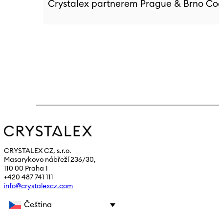
Crystalex partnerem Prague & Brno Co
CRYSTALEX CZ, s.r.o.
Masarykovo nábřeží 236/30,
110 00 Praha 1
+420 487 741 111
info@crystalexcz.com
Čeština