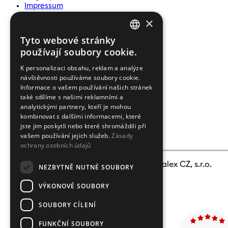
Impressum
Události
×
Ochrana oznamovatelů
Tyto webové stránky
CZECH
NEWSLETTER
používají soubory cookie.
ENGLISH
pro zasílání zpráv a novinek
K personalizaci obsahu, reklam a analýze
zadejte prosím vaši e-mailovou
návštěvnosti používáme soubory cookie.
adresu
Informace o vašem používání našich stránek
také sdílíme s našimi reklamními a
Souhlasím se
zpracováním osobních
údajů
.
analytickými partnery, kteří je mohou
kombinovat s dalšími informacemi, které
ODEBÍRAT
jste jim poskytli nebo které shromáždili při
vašem používání jejich služeb.
Zásady
ochrany osobních údajů
© 2009 - 2026
Crystalex CZ, s.r.o.
NEZBYTNĚ NUTNÉ SOUBORY
VÝKONOVÉ SOUBORY
SOUBORY CÍLENÍ
FUNKČNÍ SOUBORY