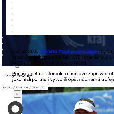
CRYSTALEX A M
OPEN 2025
15. 6. 2025
Ročník 2025
Moneta Macha Lake Open
by Cry
mezinárodního turnaje žen W75 i premiérový 1. 
hráči Laura Samson a Jakub Nicod.
Počasí opět nezklamalo a finálové zápasy probě
Hledat produkt
jako hrdí partneři vytvořili opět nádherné trofe
Vyhledávání
×