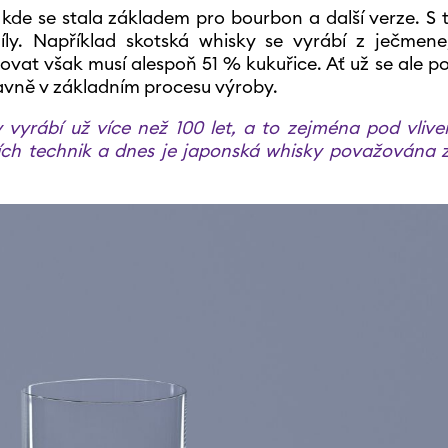
y, kde se stala základem pro bourbon a další verze. S t
zdíly. Například skotská whisky se vyrábí z ječmen
vat však musí alespoň 51 % kukuřice. Ať už se ale p
hlavně v základním procesu výroby.
y vyrábí už více než 100 let, a to zejména pod vliv
ačních technik a dnes je japonská whisky považována 