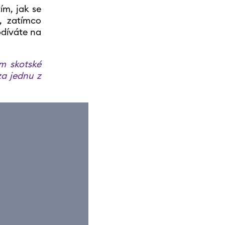
ím, jak se
e, zatímco
odíváte na
em skotské
za jednu z