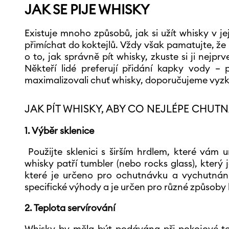
JAK SE PIJE WHISKY
Existuje mnoho způsobů, jak si užít whisky v je
přimíchat do koktejlů. Vždy však pamatujte, že
o to, jak správně pít whisky, zkuste si ji nejprv
Někteří lidé preferují přidání kapky vody –
maximalizovali chuť whisky, doporučujeme vyzko
JAK PÍT WHISKY, ABY CO NEJLÉPE CHUT
1. Výběr sklenice
Použijte sklenici s širším hrdlem, které vám 
whisky patří tumbler (nebo rocks glass), který
které je určeno pro ochutnávku a vychutnání
specifické výhody a je určen pro různé způsob
2. Teplota servírování
Whisky by měla být podávána při pokojové tepl