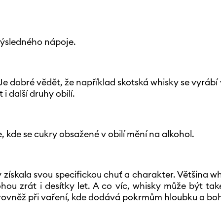
výsledného nápoje.
y. Je dobré vědět, že například skotská whisky se vyrábí
 další druhy obilí.
, kde se cukry obsažené v obilí mění na alkohol.
získala svou specifickou chuť a charakter. Většina wh
ou zrát i desítky let. A co víc, whisky může být tak
 rovněž při vaření, kde dodává pokrmům hloubku a bo