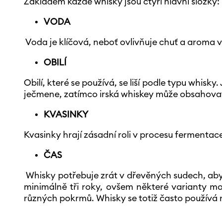
Základem každé whisky jsou čtyři hlavní složky:
VODA
Voda je klíčová, neboť ovlivňuje chuť a aroma 
OBILÍ
Obilí, které se používá, se liší podle typu whisk
ječmene, zatímco irská whiskey může obsahovat i
KVASINKY
Kvasinky hrají zásadní roli v procesu fermentace
ČAS
Whisky potřebuje zrát v dřevěných sudech, aby 
minimálně tři roky, ovšem některé varianty moh
různých pokrmů. Whisky se totiž často používá