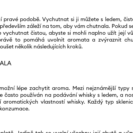
jí pravé podobě. Vychutnat si ji můžete s ledem, čist
 především záleží na tom, aby vám chutnala. Pokud s
e vychutnat čistou, abyste si mohli naplno užít její v
 právě to pomáhá uvolnit aromata a zvýraznit chu
ušet několik následujících kroků.
NALA
umožní lépe zachytit aroma. Mezi nejznámější typy 
 je často používán na podávání whisky s ledem, a nos
 aromatických vlastností whisky. Každý typ skleni
y konzumace.
otě. Jedině tak se uvolní všechny její chutě a vůn