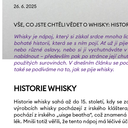
26. 6. 2025
VŠE, CO JSTE CHTĚLI VĚDET O WHISKY: HISTOR
Whisky je nápoj, který si získal srdce mnoha li
bohaté historii, která se s ním pojí. Ať už ji pi
nebo různé oslavy, nebo si ji vychutnáváte 
nabídnout – především pak po stránce její chuti
použitých surovinách. V dnešním článku se podív
také se podíváme na to, jak se pije whisky.
HISTORIE WHISKY
Historie whisky sahá až do 15. století, kdy se 
výrobcích whisky pocházejí z irského kláštera,
pochází z irského „uisge beatha“, což znamená 
lék. Mniši totiž věřili, že tento nápoj má léčivé