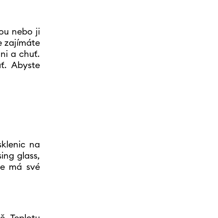
ou nebo ji
e zajímáte
ůni a chuť.
ť. Abyste
sklenic na
ing glass,
ce má své
ě. Teplotu