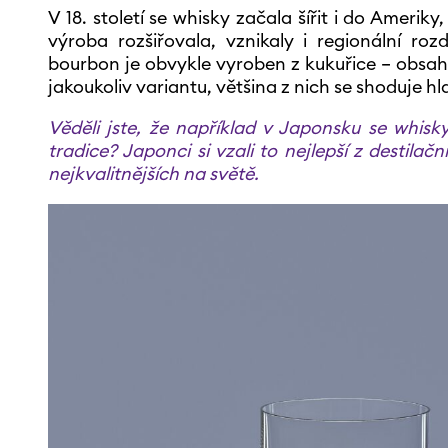
V 18. století se whisky začala šířit i do Amerik
výroba rozšiřovala, vznikaly i regionální ro
bourbon je obvykle vyroben z kukuřice – obsaho
jakoukoliv variantu, většina z nich se shoduje 
Věděli jste, že například v Japonsku se whisk
tradice? Japonci si vzali to nejlepší z destil
nejkvalitnějších na světě.