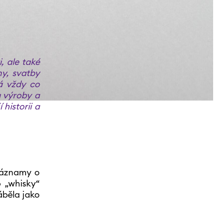
, ale také
iny, svatby
á vždy co
u výroby a
historii a
 záznamy o
o „whisky“
áběla jako