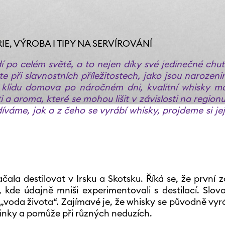
IE, VÝROBA I TIPY NA SERVÍROVÁNÍ
dí po celém světě, a to nejen díky své jedinečné chuti
jete při slavnostních příležitostech, jako jsou narozen
v klidu domova po náročném dni, kvalitní whisky m
 a aroma, které se mohou lišit v závislosti na region
áme, jak a z čeho se vyrábí whisky, projdeme si její 
začala destilovat v Irsku a Skotsku. Říká se, že první
 kde údajně mniši experimentovali s destilací. Slov
„voda života“. Zajímavé je, že whisky se původně vyr
 účinky a pomůže při různých neduzích.