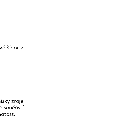
 většinou z
isky zraje
é součástí
hatost.