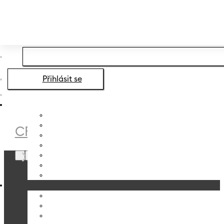
Přeskočit na hlavní obsah
Přeskočit na zápatí
Přihlásit se
CRYSTALEX
/
GRANDIOSO