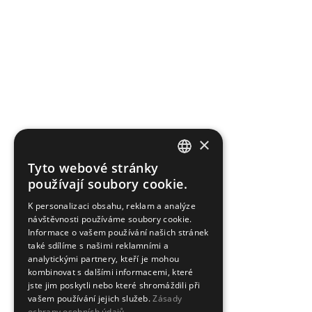
×
Tyto webové stránky
CZECH
používají soubory cookie.
ENGLISH
K personalizaci obsahu, reklam a analýze
návštěvnosti používáme soubory cookie.
Informace o vašem používání našich stránek
také sdílíme s našimi reklamními a
analytickými partnery, kteří je mohou
kombinovat s dalšími informacemi, které
jste jim poskytli nebo které shromáždili při
vašem používání jejich služeb.
Zásady
ochrany osobních údajů