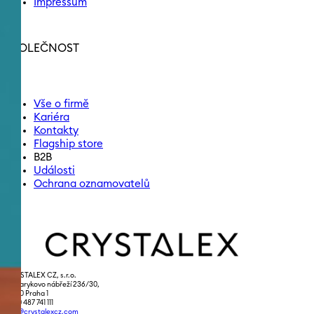
Impressum
SPOLEČNOST
Vše o firmě
Kariéra
Kontakty
Flagship store
B2B
Události
Ochrana oznamovatelů
CRYSTALEX CZ, s.r.o.
Masarykovo nábřeží 236/30,
110 00 Praha 1
+420 487 741 111
info@crystalexcz.com