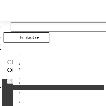
Přeskočit na hlavní obsah
Přeskočit na zápatí
Přihlásit se
CRYSTALEX
/
PRODUCT
OBJEM
/
540