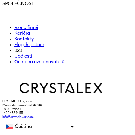
SPOLEČNOST
Vše o firmě
Kariéra
Kontakty
Flagship store
B2B
Události
Ochrana oznamovatelů
CRYSTALEX CZ, s.r.o.
Masarykovo nábřeží 236/30,
110 00 Praha 1
+420 487 741 111
info@crystalexcz.com
Čeština