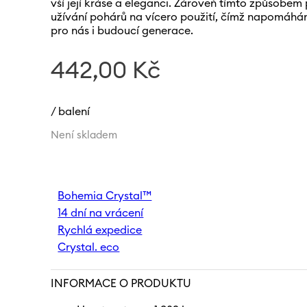
vší její kráse a eleganci. Zároveň tímto způsobe
užívání pohárů na vícero použití, čímž napomáhá
pro nás i budoucí generace.
442,00
Kč
/ balení
Není skladem
Bohemia Crystal™
14 dní na vrácení
Rychlá expedice
Crystal. eco
INFORMACE O PRODUKTU