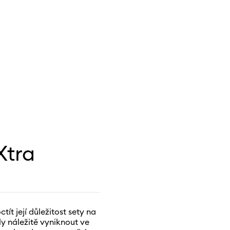
Xtra
tít její důležitost sety na
ly náležitě vyniknout ve