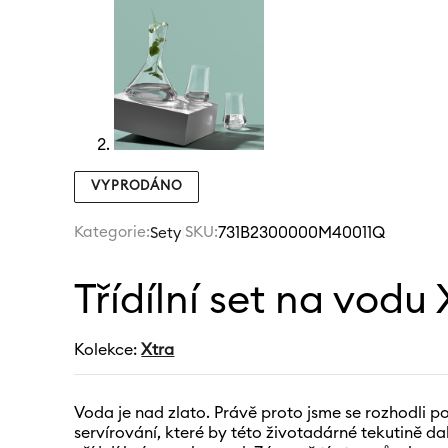
VYPRODÁNO
Kategorie:
|
SKU:
731B2300000M40011Q
Sety
Třídílní set na vodu 
Kolekce:
Xtra
Voda je nad zlato. Právě proto jsme se rozhodli poc
servírování, které by této životadárné tekutině da