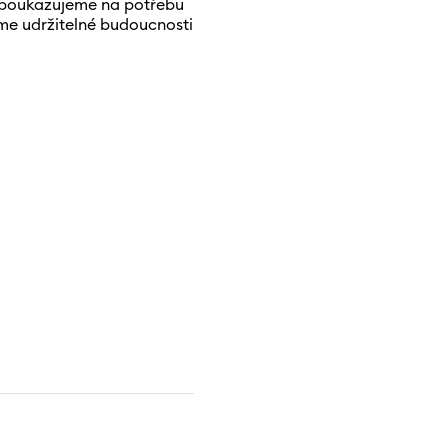
m poukazujeme na potřebu
me udržitelné budoucnosti