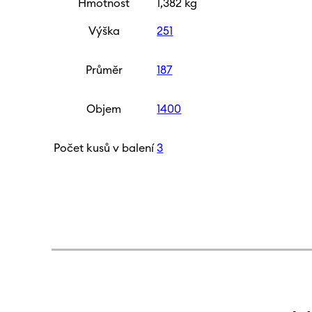
Hmotnost
1,382 kg
Výška
251
Průměr
187
Objem
1400
Počet kusů v balení
3