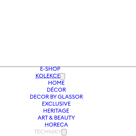
E-SHOP
KOLEKCE
HOME
Y
/
TŘÍDÍLNÍ SET NA VODU XTRA
DÉCOR
DECOR BY GLASSOR
EXCLUSIVE
HERITAGE
ART & BEAUTY
HORECA
TECHNIKY