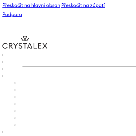
Přeskočit na hlavní obsah
Přeskočit na zápatí
Podpora
CRYSTALEX
/
E-SHOP
/
SET
B2B