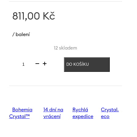
811,00
Kč
/ balení
12 skladem
DO KOŠÍKU
Váza
Meadow
250
mm
|
Zelená
množství
Bohemia
14 dní na
Rychlá
Crystal.
Crystal™
vrácení
expedice
eco