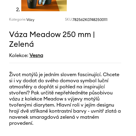
Kategorie:
SKU:
782562K07482500111
Vázy
Váza Meadow 250 mm |
Zelená
Kolekce:
Vesna
Život motýlů je jedním slovem fascinující. Chcete
si i vy dodat do svého domova symbol luční
atmosféry a dopřát si pohled na inspirující
stvoření? Pak určitě nepřehledněte působivou
vázu z kolekce Meadow s výjevy motýlů
tvořenými diarytem. Hlavní roli v jejím designu
hrají dvě stříkané kontrastní barvy - uvnitř zlatá a
navenek smaragdová zelená v matném
provedení.