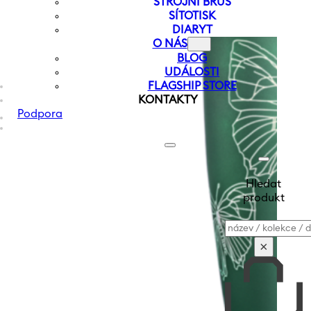
STROJNÍ BRUS
SÍTOTISK
DIARYT
O NÁS
BLOG
UDÁLOSTI
FLAGSHIP STORE
KONTAKTY
Podpora
Hledat
produkt
Vyhledávání
×