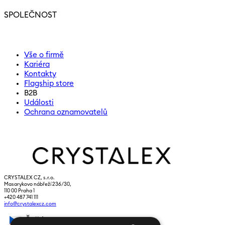
SPOLEČNOST
Vše o firmě
Kariéra
Kontakty
Flagship store
B2B
Události
Ochrana oznamovatelů
CRYSTALEX CZ, s.r.o.
Masarykovo nábřeží 236/30,
110 00 Praha 1
+420 487 741 111
info@crystalexcz.com
Čeština