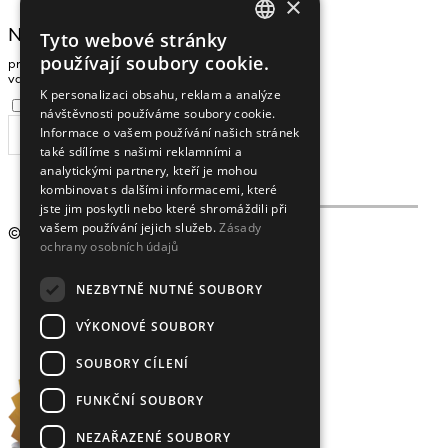
×
NEWSLETTER
Tyto webové stránky
CZECH
používají soubory cookie.
pro zasílání zpráv a novinek zadejte prosím
ENGLISH
vaši e-mailovou adresu
K personalizaci obsahu, reklam a analýze
Souhlasím se
zpracováním osobních údajů
.
návštěvnosti používáme soubory cookie.
Informace o vašem používání našich stránek
ODEBÍRAT
také sdílíme s našimi reklamními a
analytickými partnery, kteří je mohou
kombinovat s dalšími informacemi, které
jste jim poskytli nebo které shromáždili při
vašem používání jejich služeb.
Zásady
© 2009 - 2026
Crystalex CZ, s.r.o.
ochrany osobních údajů
NEZBYTNĚ NUTNÉ SOUBORY
VÝKONOVÉ SOUBORY
SOUBORY CÍLENÍ
FUNKČNÍ SOUBORY
NEZAŘAZENÉ SOUBORY