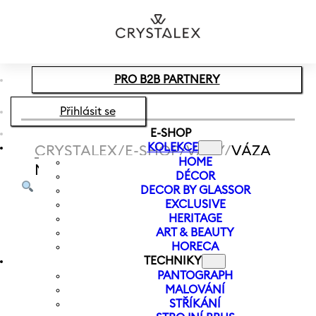
Přeskočit na hlavní obsah
Přeskočit na zápatí
PRO B2B PARTNERY
Přihlásit se
E-SHOP
KOLEKCE
CRYSTALEX
/
E-SHOP
/
VÁZY
/
VÁZA
HOME
MEADOW 250 MM | ZELENÁ
DÉCOR
DECOR BY GLASSOR
EXCLUSIVE
HERITAGE
ART & BEAUTY
HORECA
TECHNIKY
PANTOGRAPH
MALOVÁNÍ
STŘÍKÁNÍ