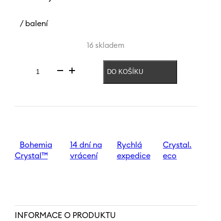
/ balení
16 skladem
DO KOŠÍKU
Sklenice
Pralines
90
ml
|
Coffee
množství
Bohemia
14 dní na
Rychlá
Crystal.
Crystal™
vrácení
expedice
eco
INFORMACE O PRODUKTU