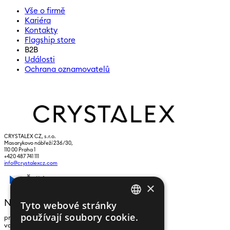
Vše o firmě
Kariéra
Kontakty
Flagship store
B2B
Události
Ochrana oznamovatelů
CRYSTALEX CZ, s.r.o.
Masarykovo nábřeží 236/30,
110 00 Praha 1
+420 487 741 111
info@crystalexcz.com
Čeština
×
NEWSLETTER
Tyto webové stránky
CZECH
používají soubory cookie.
pro zasílání zpráv a novinek zadejte prosím
ENGLISH
vaši e-mailovou adresu