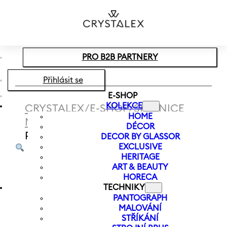
Přeskočit na hlavní obsah
Přeskočit na zápatí
PRO B2B PARTNERY
Přihlásit se
E-SHOP
KOLEKCE
CRYSTALEX
/
E-SHOP
/
SKLENICE
HOME
NA KOKTEJLY
/
SKLENICE
DÉCOR
PRALINES 90 ML | COFFEE
DECOR BY GLASSOR
EXCLUSIVE
HERITAGE
ART & BEAUTY
HORECA
TECHNIKY
PANTOGRAPH
MALOVÁNÍ
STŘÍKÁNÍ