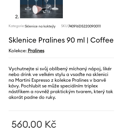
Kategorie:
SKU:
740916D52200900111
Sklenice na koktejly
Sklenice Pralines 90 ml | Coffee
Kolekce:
Pralines
Vychutnejte si svůj oblíbený míchaný nápoj, likér
nebo drink ve velkém stylu a vsaďte na sklenici
na Martini Espresso z kolekce Pralines v barvě
kávy. Pochlubit se může speciálním triplex
nástřikem a rovněž praktickým tvarem, který tak
akorát padne do ruky.
560,00
Kč