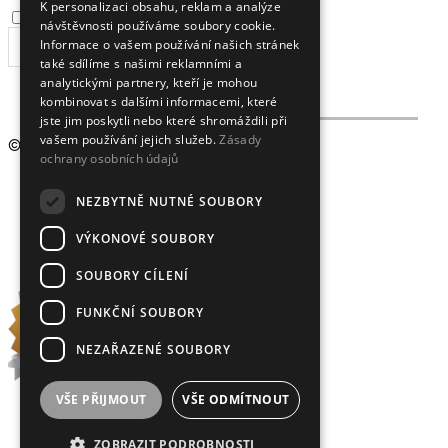
K personalizaci obsahu, reklam a analýze
Souhlasím se
zpracováním osobních údajů
.
návštěvnosti používáme soubory cookie.
Informace o vašem používání našich stránek
ODEBÍRAT
také sdílíme s našimi reklamními a
analytickými partnery, kteří je mohou
kombinovat s dalšími informacemi, které
jste jim poskytli nebo které shromáždili při
vašem používání jejich služeb.
Zásady
© 2009 - 2026
Crystalex CZ, s.r.o.
ochrany osobních údajů
NEZBYTNĚ NUTNÉ SOUBORY
VÝKONOVÉ SOUBORY
SOUBORY CÍLENÍ
FUNKČNÍ SOUBORY
NEZAŘAZENÉ SOUBORY
VŠE PŘIJMOUT
VŠE ODMÍTNOUT
ZOBRAZIT PODROBNOSTI