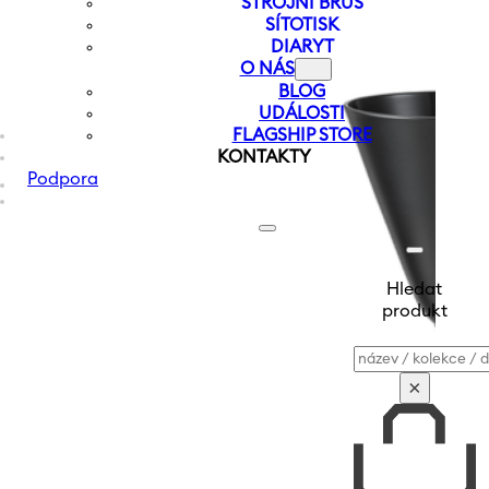
STROJNÍ BRUS
SÍTOTISK
DIARYT
O NÁS
BLOG
UDÁLOSTI
FLAGSHIP STORE
KONTAKTY
Podpora
Hledat
produkt
Vyhledávání
×