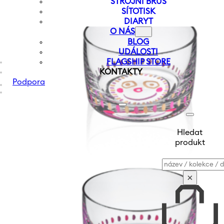
STROJNÍ BRUS
SÍTOTISK
DIARYT
O NÁS
BLOG
UDÁLOSTI
FLAGSHIP STORE
KONTAKTY
Podpora
Hledat
produkt
Vyhledávání
×