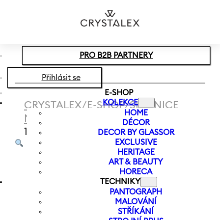
Přeskočit na hlavní obsah
Přeskočit na zápatí
PRO B2B PARTNERY
Přihlásit se
E-SHOP
KOLEKCE
CRYSTALEX
/
E-SHOP
/
SKLENICE
HOME
NA VÍNO
/
SKLENICE CANDYLAND
DÉCOR
150 ML
DECOR BY GLASSOR
EXCLUSIVE
HERITAGE
ART & BEAUTY
HORECA
TECHNIKY
PANTOGRAPH
MALOVÁNÍ
STŘÍKÁNÍ