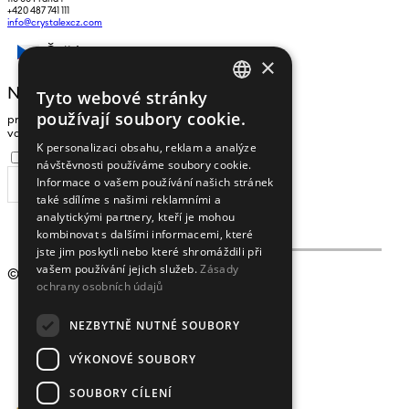
+420 487 741 111
info@crystalexcz.com
Čeština
×
NEWSLETTER
Tyto webové stránky
CZECH
používají soubory cookie.
pro zasílání zpráv a novinek zadejte prosím
ENGLISH
vaši e-mailovou adresu
K personalizaci obsahu, reklam a analýze
Souhlasím se
zpracováním osobních údajů
.
návštěvnosti používáme soubory cookie.
Informace o vašem používání našich stránek
ODEBÍRAT
také sdílíme s našimi reklamními a
analytickými partnery, kteří je mohou
kombinovat s dalšími informacemi, které
jste jim poskytli nebo které shromáždili při
vašem používání jejich služeb.
Zásady
© 2009 - 2026
Crystalex CZ, s.r.o.
ochrany osobních údajů
NEZBYTNĚ NUTNÉ SOUBORY
VÝKONOVÉ SOUBORY
SOUBORY CÍLENÍ