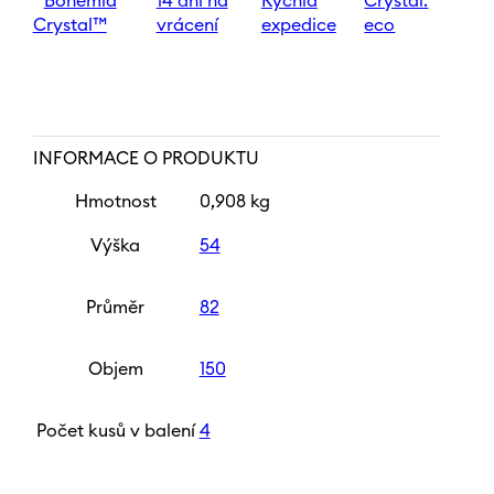
Bohemia
14 dní na
Rychlá
Crystal.
Crystal™
vrácení
expedice
eco
INFORMACE O PRODUKTU
Hmotnost
0,908 kg
Výška
54
Průměr
82
Objem
150
Počet kusů v balení
4