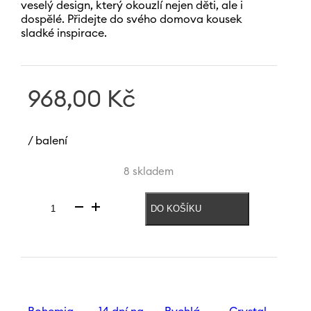
veselý design, který okouzlí nejen děti, ale i
dospělé. Přidejte do svého domova kousek
sladké inspirace.
968,00
Kč
/ balení
8 skladem
DO KOŠÍKU
Sklenice
Candyland
150
ml
množství