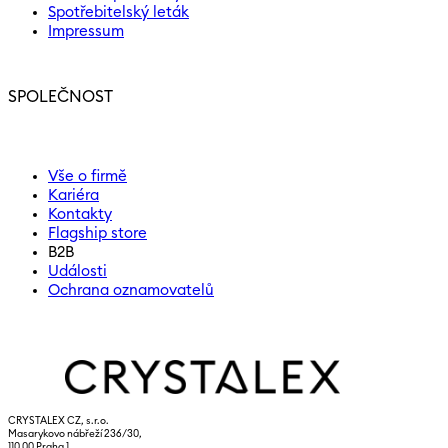
Spotřebitelský leták
Impressum
SPOLEČNOST
Vše o firmě
Kariéra
Kontakty
Flagship store
B2B
Události
Ochrana oznamovatelů
CRYSTALEX CZ, s.r.o.
Masarykovo nábřeží 236/30,
110 00 Praha 1