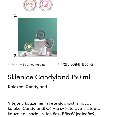
Kategorie:
SKU:
725015OB491150011Q
Sklenice na víno
Sklenice Candyland 150 ml
Kolekce:
Candyland
Vítejte v kouzelném světě sladkostí s novou
kolekcí Candyland! Oživte své stolování s touto
kouzelnou sadou skleniček. Přináší jedinečný,