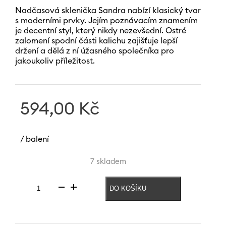
Nadčasová sklenička Sandra nabízí klasický tvar
s moderními prvky. Jejím poznávacím znamením
je decentní styl, který nikdy nezevšední. Ostré
zalomení spodní části kalichu zajišťuje lepší
držení a dělá z ní úžasného společníka pro
jakoukoliv příležitost.
594,00
Kč
/ balení
7 skladem
DO KOŠÍKU
Sklenice
na
červené
víno