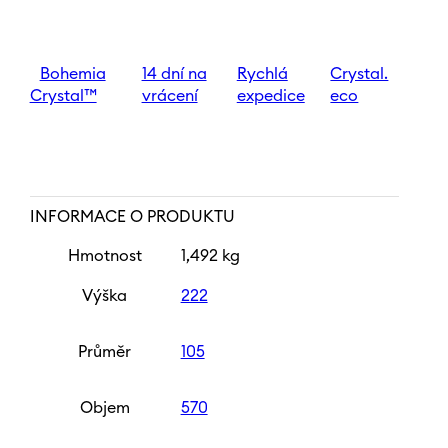
Sandra
570
ml
množství
Bohemia
14 dní na
Rychlá
Crystal.
Crystal™
vrácení
expedice
eco
INFORMACE O PRODUKTU
Hmotnost
1,492 kg
Výška
222
Průměr
105
Objem
570