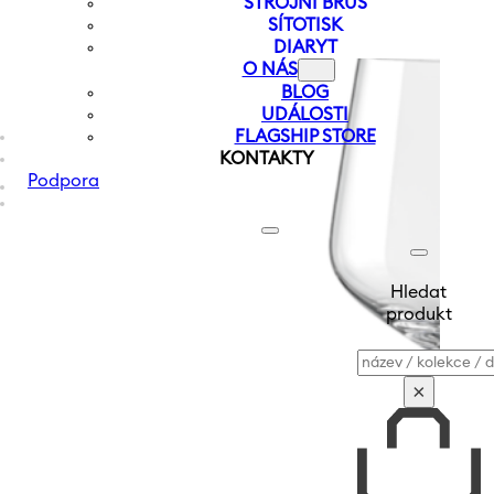
STROJNÍ BRUS
SÍTOTISK
DIARYT
O NÁS
BLOG
UDÁLOSTI
FLAGSHIP STORE
KONTAKTY
Podpora
Hledat
produkt
Vyhledávání
×