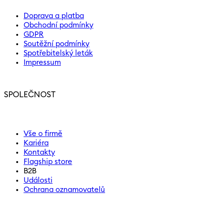
Doprava a platba
Obchodní podmínky
GDPR
Soutěžní podmínky
Spotřebitelský leták
Impressum
SPOLEČNOST
Vše o firmě
Kariéra
Kontakty
Flagship store
B2B
Události
Ochrana oznamovatelů