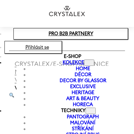
Přeskočit na hlavní obsah
Přeskočit na zápatí
PRO B2B PARTNERY
Přihlásit se
E-SHOP
KOLEKCE
CRYSTALEX
/
E-SHOP
/
SKLENICE
HOME
NA VÍNO
/
ČERVENÉ
DÉCOR
VÍNO
/
SKLENICE NA ČERVENÉ
DECOR BY GLASSOR
EXCLUSIVE
VÍNO SANDRA 570 ML
HERITAGE
ART & BEAUTY
HORECA
TECHNIKY
PANTOGRAPH
MALOVÁNÍ
STŘÍKÁNÍ