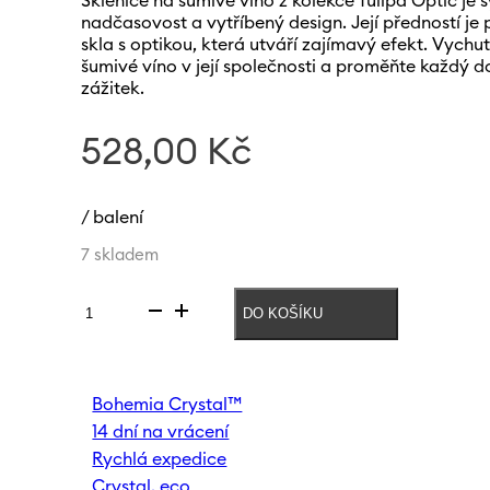
Sklenice na šumivé víno z kolekce Tulipa Optic j
nadčasovost a vytříbený design. Její předností je 
skla s optikou, která utváří zajímavý efekt. Vychut
šumivé víno v její společnosti a proměňte každý 
zážitek.
528,00
Kč
/ balení
7 skladem
DO KOŠÍKU
Sklenice
na
prosecco
Tulipa
Bohemia Crystal™
optic
14 dní na vrácení
170
ml
Rychlá expedice
množství
Crystal. eco