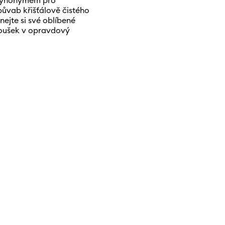
e synonymem pro
půvab křišťálově čistého
nejte si své oblíbené
doušek v opravdový