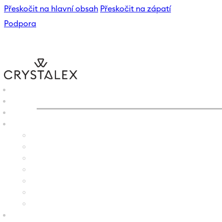
Přeskočit na hlavní obsah
Přeskočit na zápatí
Podpora
CRYSTALEX
/
E-SHOP
/
SKL
ML
B2B