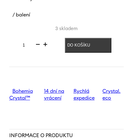
/ balení
3 skladem
DO KOŠÍKU
Sklenice
na
víno
Giselle
340
ml
množství
Bohemia
14 dní na
Rychlá
Crystal.
Crystal™
vrácení
expedice
eco
INFORMACE O PRODUKTU