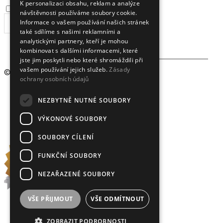
K personalizaci obsahu, reklam a analýze
Souhlasím se
zpracováním osobních údajů
.
návštěvnosti používáme soubory cookie.
Informace o vašem používání našich stránek
ODEBÍRAT
také sdílíme s našimi reklamními a
analytickými partnery, kteří je mohou
kombinovat s dalšími informacemi, které
jste jim poskytli nebo které shromáždili při
vašem používání jejich služeb.
Zásady
© 2009 - 2026
Crystalex CZ, s.r.o.
ochrany osobních údajů
NEZBYTNĚ NUTNÉ SOUBORY
VÝKONOVÉ SOUBORY
SOUBORY CÍLENÍ
FUNKČNÍ SOUBORY
NEZAŘAZENÉ SOUBORY
VŠE PŘIJMOUT
VŠE ODMÍTNOUT
ZOBRAZIT PODROBNOSTI