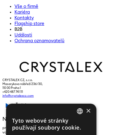
Vše o firmě
Kariéra
Kontakty
Flagship store
B2B
Události
Ochrana oznamovatelů
CRYSTALEX CZ, s.r.o.
Masarykovo nábřeží 236/30,
110 00 Praha 1
+420 487 741 111
info@crystalexcz.com
Čeština
×
NEWSLETTER
Tyto webové stránky
CZECH
používají soubory cookie.
pro zasílání zpráv a novinek zadejte prosím
ENGLISH
vaši e-mailovou adresu