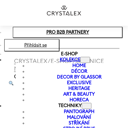
Přeskočit na hlavní obsah
Přeskočit na zápatí
PRO B2B PARTNERY
Přihlásit se
E-SHOP
KOLEKCE
CRYSTALEX
/
E-SHOP
/
SKLENICE
HOME
NA VÍNO
/
SKLENICE NA VÍNO
DÉCOR
GISELLE 340 ML
DECOR BY GLASSOR
EXCLUSIVE
HERITAGE
ART & BEAUTY
HORECA
TECHNIKY
PANTOGRAPH
MALOVÁNÍ
STŘÍKÁNÍ