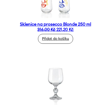
Sklenice na prosecco Blonde 250 ml
Původní
Aktuální
316,00
Kč
221,20
Kč
cena
cena
Přidat do košíku
byla:
je:
316,00 Kč.
221,20 Kč.