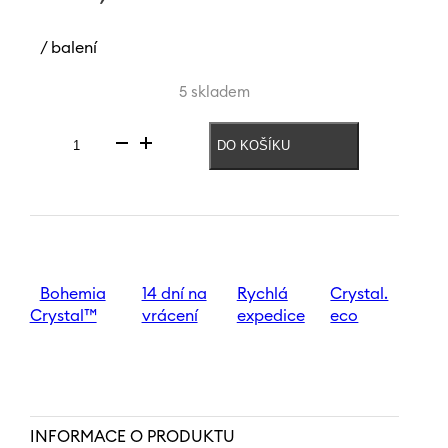
/ balení
5 skladem
DO KOŠÍKU
Sklenice
na
víno
Sandra
250
ml
množství
Bohemia
14 dní na
Rychlá
Crystal.
Crystal™
vrácení
expedice
eco
INFORMACE O PRODUKTU