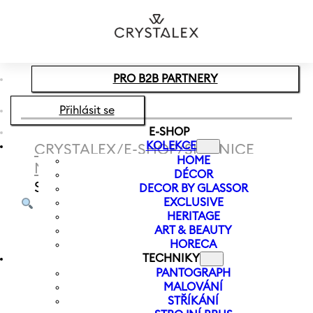
Přeskočit na hlavní obsah
Přeskočit na zápatí
PRO B2B PARTNERY
Přihlásit se
E-SHOP
KOLEKCE
CRYSTALEX
/
E-SHOP
/
SKLENICE
HOME
NA VÍNO
/
SKLENICE NA VÍNO
DÉCOR
SANDRA 250 ML
DECOR BY GLASSOR
EXCLUSIVE
HERITAGE
ART & BEAUTY
HORECA
TECHNIKY
PANTOGRAPH
MALOVÁNÍ
STŘÍKÁNÍ