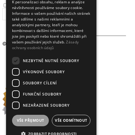
K personalizaci obsahu, reklam a analýze
Souhlasím se
zpracováním osobních údajů
.
návštěvnosti používáme soubory cookie.
Informace o vašem používání našich stránek
ODEBÍRAT
také sdílíme s našimi reklamními a
analytickými partnery, kteří je mohou
kombinovat s dalšími informacemi, které
jste jim poskytli nebo které shromáždili při
vašem používání jejich služeb.
Zásady
© 2009 - 2026
Crystalex CZ, s.r.o.
ochrany osobních údajů
NEZBYTNĚ NUTNÉ SOUBORY
VÝKONOVÉ SOUBORY
SOUBORY CÍLENÍ
FUNKČNÍ SOUBORY
NEZAŘAZENÉ SOUBORY
VŠE PŘIJMOUT
VŠE ODMÍTNOUT
ZOBRAZIT PODROBNOSTI