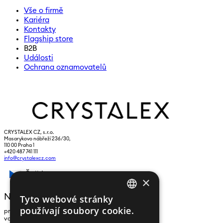
Vše o firmě
Kariéra
Kontakty
Flagship store
B2B
Události
Ochrana oznamovatelů
CRYSTALEX CZ, s.r.o.
Masarykovo nábřeží 236/30,
110 00 Praha 1
+420 487 741 111
info@crystalexcz.com
Čeština
×
NEWSLETTER
Tyto webové stránky
CZECH
používají soubory cookie.
pro zasílání zpráv a novinek zadejte prosím
ENGLISH
vaši e-mailovou adresu