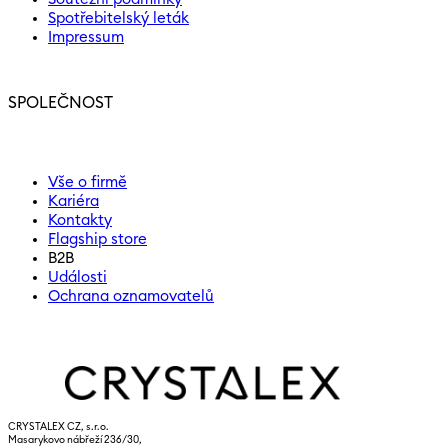
Spotřebitelský leták
Impressum
SPOLEČNOST
Vše o firmě
Kariéra
Kontakty
Flagship store
B2B
Události
Ochrana oznamovatelů
CRYSTALEX CZ, s.r.o.
Masarykovo nábřeží 236/30,