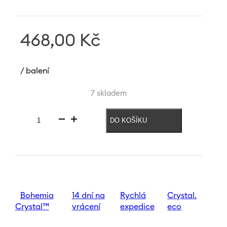
468,00
Kč
/ balení
7 skladem
DO KOŠÍKU
Sklenice
na
nealko
Sandra
Optic
400
ml
množství
Bohemia
14 dní na
Rychlá
Crystal.
Crystal™
vrácení
expedice
eco