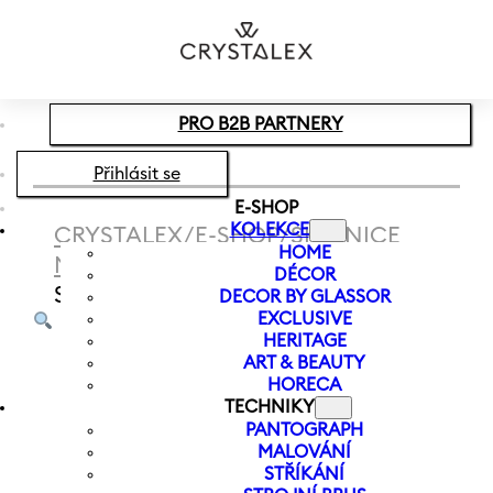
Přeskočit na hlavní obsah
Přeskočit na zápatí
PRO B2B PARTNERY
Přihlásit se
E-SHOP
KOLEKCE
CRYSTALEX
/
E-SHOP
/
SKLENICE
HOME
NA VODU
/
SKLENICE NA NEALKO
DÉCOR
SANDRA OPTIC 400 ML
DECOR BY GLASSOR
EXCLUSIVE
HERITAGE
ART & BEAUTY
HORECA
TECHNIKY
PANTOGRAPH
MALOVÁNÍ
STŘÍKÁNÍ