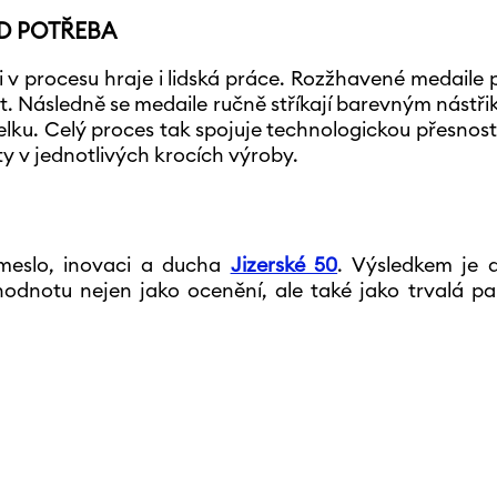
D POTŘEBA
li v procesu hraje i lidská práce. Rozžhavené medaile 
t. Následně se medaile ručně stříkají barevným nástři
elku. Celý proces tak spojuje technologickou přesnost 
ty v jednotlivých krocích výroby.
řemeslo, inovaci a ducha
Jizerské 50
. Výsledkem je 
hodnotu nejen jako ocenění, ale také jako trvalá p