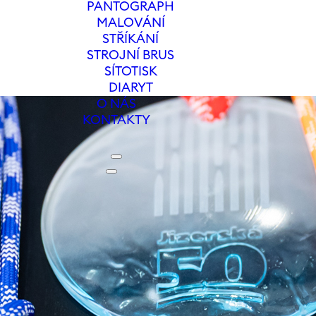
PANTOGRAPH
MALOVÁNÍ
STŘÍKÁNÍ
STROJNÍ BRUS
SÍTOTISK
DIARYT
O NÁS
KONTAKTY