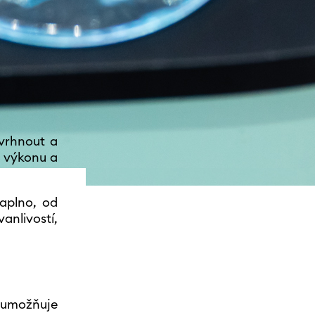
avrhnout a
o výkonu a
aplno, od
vanlivostí,
í umožňuje