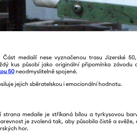
. Část medailí nese vyznačenou trasu Jizerské 50,
dý kus působí jako originální připomínka závodu 
kou 50
neodmyslitelně spojené.
siluje jejich sběratelskou i emocionální hodnotu.
 strana medaile je stříkaná bílou a tyrkysovou bar
Barevnost je zvolená tak, aby působila čistě a svěže,
rských hor.