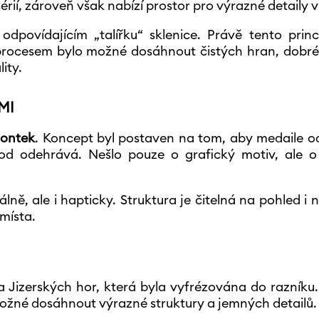
érií, zároveň však nabízí prostor pro výrazné detaily v 
dpovídajícím „talířku“ sklenice. Právě tento princ
procesem bylo možné dosáhnout čistých hran, dobré 
ity.
MI
šontek
. Koncept byl postaven na tom, aby medaile 
vod odehrává. Nešlo pouze o grafický motiv, ale o
lně, ale i hapticky. Struktura je čitelná na pohled i 
místa.
a Jizerských hor, která byla vyfrézována do razník
 možné dosáhnout výrazné struktury a jemných detailů.