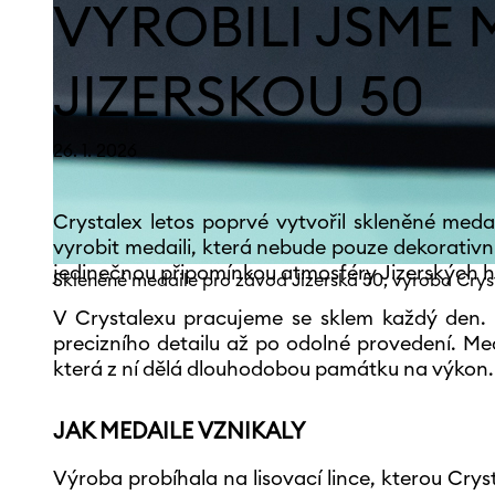
VYROBILI JSME 
JIZERSKOU 50
26. 1. 2026
Crystalex letos poprvé vytvořil skleněné med
vyrobit medaili, která nebude pouze dekorati
jedinečnou připomínkou atmosféry Jizerských h
Skleněné medaile pro závod Jizerská 50, výroba Crys
V Crystalexu pracujeme se sklem každý den. 
precizního detailu až po odolné provedení. Me
která z ní dělá dlouhodobou památku na výkon.
JAK MEDAILE VZNIKALY
Výroba probíhala na lisovací lince, kterou Cry