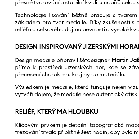
přesné tvarování a stabilní kvalitu napříč celou s
Technologie lisování běžně pracuje s tvarem o
základem pro tvar medaile. Díky zkušenosti s 
reliéfu a celkového dojmu pevnosti a vysoké kval
DESIGN INSPIROVANÝ JIZERSKÝMI HORA
Design medaile připravil šéfdesigner
Martin Ja
přímo k prostředí Jizerských hor, kde se zá
přenesení charakteru krajiny do materiálu.
Výsledkem je medaile, která funguje nejen vizuá
vytváří dojem, že medaile nese autentický otisk 
RELIÉF, KTERÝ MÁ HLOUBKU
Klíčovým prvkem je detailní topografická map
frézování trvalo přibližně šest hodin, aby bylo