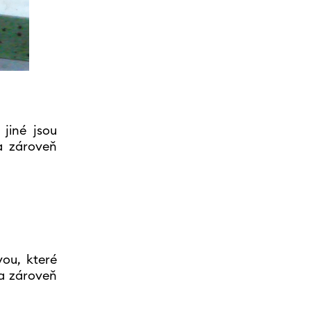
 jiné jsou
a zároveň
vou, které
 a zároveň