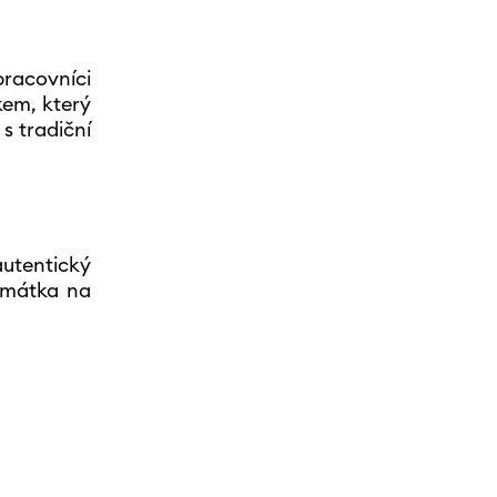
pracovníci
kem, který
s tradiční
autentický
amátka na