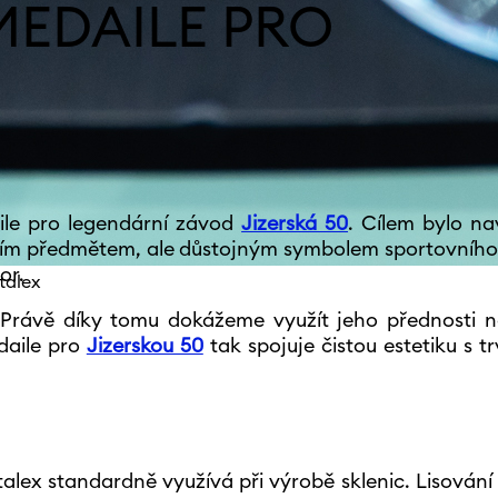
MEDAILE PRO
aile pro legendární závod
Jizerská 50
. Cílem bylo n
vním předmětem, ale důstojným symbolem sportovníh
or.
talex
Právě díky tomu dokážeme využít jeho přednosti n
daile pro
Jizerskou 50
tak spojuje čistou estetiku s tr
stalex standardně využívá při výrobě sklenic. Lisován