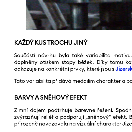
KAŽDÝ KUS TROCHU JINÝ
Součástí návrhu byla také variabilita motivu
doplněny otiskem stopy běžek. Díky tomu kaž
odkazuje na konkrétní prvky, které jsou s
Jizers
Tato variabilita přidává medailím charakter a po
BARVY A SNĚHOVÝ EFEKT
Zimní dojem podtrhuje barevné řešení. Spodní
zvýrazňují reliéf a podporují „sněhový“ efekt. 
přirozeně navazovala na vizuální charakter Jize