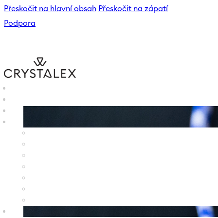
Přeskočit na hlavní obsah
Přeskočit na zápatí
Podpora
B2B