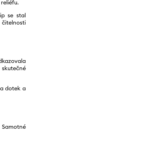
reliéfu.
ip se stal
čitelnosti
odkazovala
 skutečné
na dotek a
u. Samotné