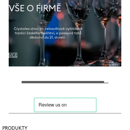
VŠE O FIRMĚ
Crystalex staví na celosvětově vyhlášené
tradici českého sklářství, a posouvá toto
dědictví do 21. století.
VÍCE
PRODUKTY