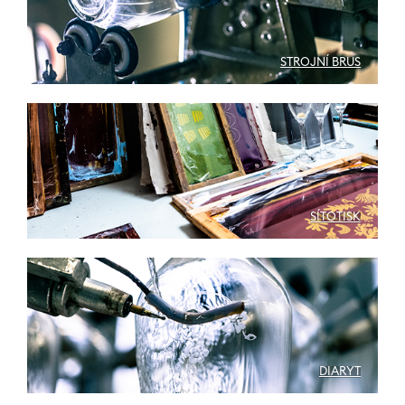
STROJNÍ BRUS
SÍTOTISK
DIARYT