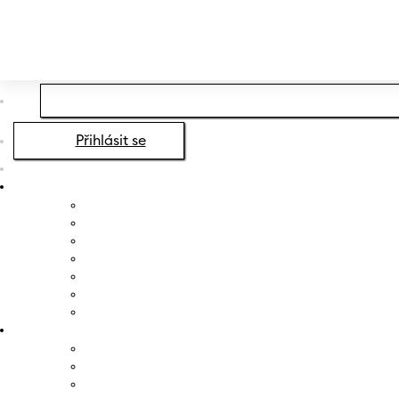
Přeskočit na hlavní obsah
Přeskočit na zápatí
Přihlásit se