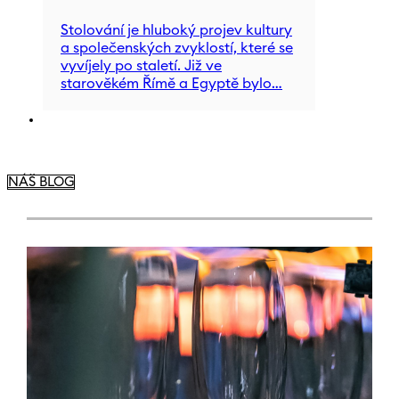
Stolování je hluboký projev kultury
a společenských zvyklostí, které se
vyvíjely po staletí. Již ve
starověkém Římě a Egyptě bylo…
NÁŠ BLOG