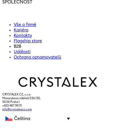
SPOLEČNOST
Vše o firmě
Kariéra
Kontakty
Flagship store
B2B
Události
Ochrana oznamovatelů
CRYSTALEX CZ, s.r.o.
Masarykovo nábřeží 236/30,
110 00 Praha 1
+420 487 741 111
info@crystalexcz.com
Čeština