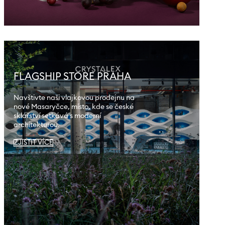
FLAGSHIP STORE PRAHA
Navštivte naši vlajkovou prodejnu na
nové Masaryčce, místo, kde se české
sklářství setkává s moderní
architekturou.
ZJISTIT VÍCE