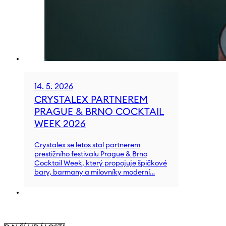
14. 5. 2026
CRYSTALEX PARTNEREM
PRAGUE & BRNO COCKTAIL
WEEK 2026
Crystalex se letos stal partnerem
prestižního festivalu Prague & Brno
Cocktail Week, který propojuje špičkové
bary, barmany a milovníky moderní…