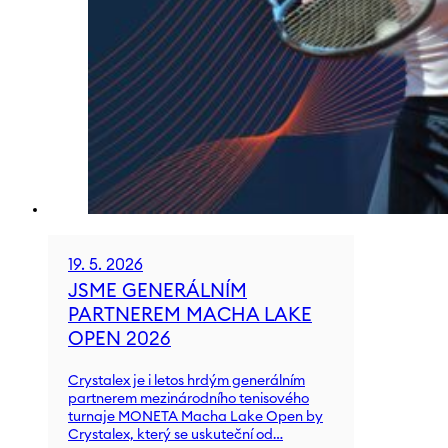
19. 5. 2026
JSME GENERÁLNÍM
PARTNEREM MACHA LAKE
OPEN 2026
Crystalex je i letos hrdým generálním
partnerem mezinárodního tenisového
turnaje MONETA Macha Lake Open by
Crystalex, který se uskuteční od…