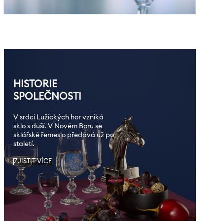
HISTORIE
SPOLEČNOSTI
V srdci Lužických hor vzniká
sklo s duší. V Novém Boru se
sklářské řemeslo předává už po
staletí.
ZJISTIT VÍCE