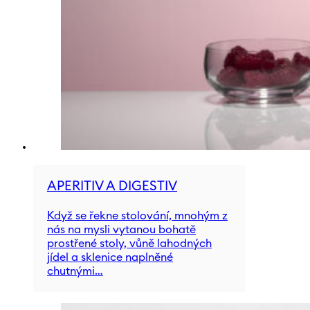
APERITIV A DIGESTIV
Když se řekne stolování, mnohým z
nás na mysli vytanou bohatě
prostřené stoly, vůně lahodných
jídel a sklenice naplněné
chutnými…