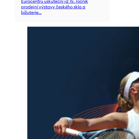
Eurocentru uskuteční již 15. ročník
prodejní výstavy českého skla a
bižuterie…