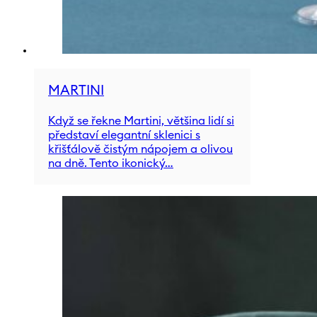
MARTINI
Když se řekne Martini, většina lidí si
představí elegantní sklenici s
křišťálově čistým nápojem a olivou
na dně. Tento ikonický…