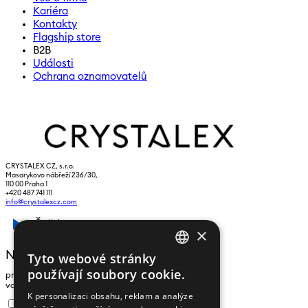
Kariéra
Kontakty
Flagship store
B2B
Události
Ochrana oznamovatelů
CRYSTALEX CZ, s.r.o.
Masarykovo nábřeží 236/30,
110 00 Praha 1
+420 487 741 111
info@crystalexcz.com
Čeština
×
NEWSLETTER
Tyto webové stránky
CZECH
používají soubory cookie.
pro zasílání zpráv a novinek zadejte prosím
ENGLISH
vaši e-mailovou adresu
K personalizaci obsahu, reklam a analýze
Souhlasím se
zpracováním osobních údajů
.