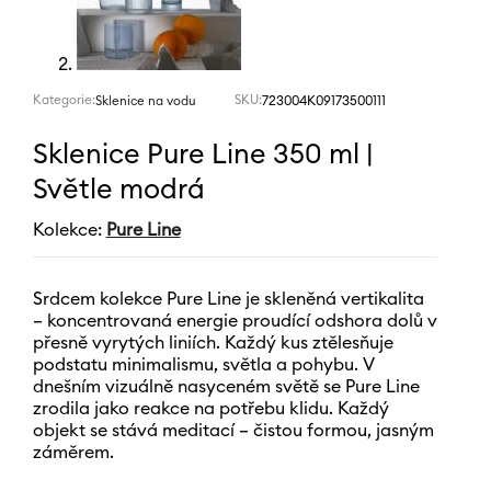
Kategorie:
SKU:
723004K09173500111
Sklenice na vodu
Sklenice Pure Line 350 ml |
Světle modrá
Kolekce:
Pure Line
Srdcem kolekce Pure Line je skleněná vertikalita
– koncentrovaná energie proudící odshora dolů v
přesně vyrytých liniích. Každý kus ztělesňuje
podstatu minimalismu, světla a pohybu. V
dnešním vizuálně nasyceném světě se Pure Line
zrodila jako reakce na potřebu klidu. Každý
objekt se stává meditací – čistou formou, jasným
záměrem.