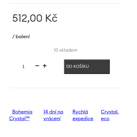
512,00
Kč
/ balení
10 skladem
DO KOŠÍKU
Sklenice
Pure
Line
350
ml
|
Světle
modrá
Bohemia
14 dní na
Rychlá
Crystal.
množství
Crystal™
vrácení
expedice
eco