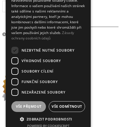
návštěvnosti používáme soubory cookie.
Informace o vašem používání našich stránek
ODEBÍRAT
také sdílíme s našimi reklamními a
analytickými partnery, kteří je mohou
kombinovat s dalšími informacemi, které
jste jim poskytli nebo které shromáždili při
vašem používání jejich služeb.
Zásady
© 2009 - 2026
Crystalex CZ, s.r.o.
ochrany osobních údajů
NEZBYTNĚ NUTNÉ SOUBORY
VÝKONOVÉ SOUBORY
SOUBORY CÍLENÍ
FUNKČNÍ SOUBORY
NEZAŘAZENÉ SOUBORY
VŠE PŘIJMOUT
VŠE ODMÍTNOUT
ZOBRAZIT PODROBNOSTI
POWERED BY COOKIESCRIPT