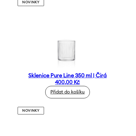
NOVINKY
Sklenice Pure Line 350 ml | Čirá
400,00
Kč
Přidat do košíku
NOVINKY