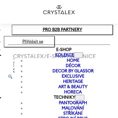
Přeskočit na hlavní obsah
Přeskočit na zápatí
PRO B2B PARTNERY
Přihlásit se
E-SHOP
KOLEKCE
CRYSTALEX
/
E-SHOP
/
SKLENICE
HOME
NA VODU
/
SKLENICE PURE LINE
DÉCOR
350 ML | SVĚTLE MODRÁ
DECOR BY GLASSOR
EXCLUSIVE
HERITAGE
ART & BEAUTY
HORECA
TECHNIKY
PANTOGRAPH
MALOVÁNÍ
STŘÍKÁNÍ