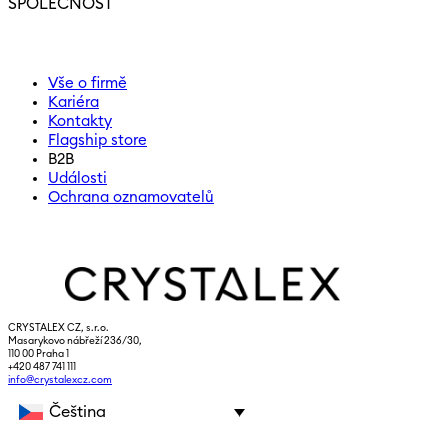
SPOLEČNOST
Vše o firmě
Kariéra
Kontakty
Flagship store
B2B
Události
Ochrana oznamovatelů
CRYSTALEX CZ, s.r.o.
Masarykovo nábřeží 236/30,
110 00 Praha 1
+420 487 741 111
info@crystalexcz.com
Čeština