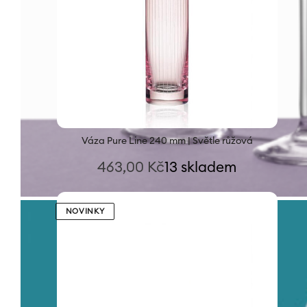
Váza Pure Line 240 mm | Světle růžová
463,00
Kč
13 skladem
NOVINKY