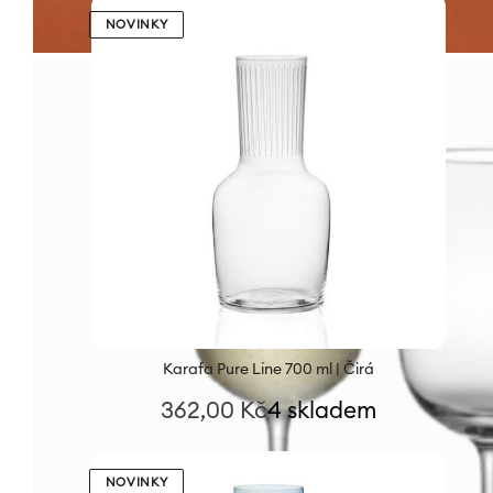
NOVINKY
Karafa Pure Line 700 ml | Čirá
362,00
Kč
4 skladem
NOVINKY