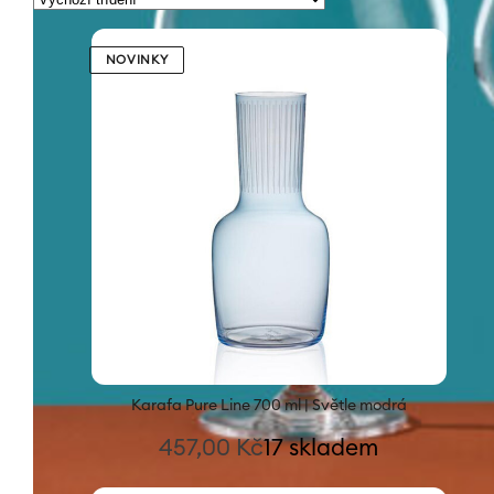
NOVINKY
Karafa Pure Line 700 ml | Světle modrá
457,00
Kč
17 skladem