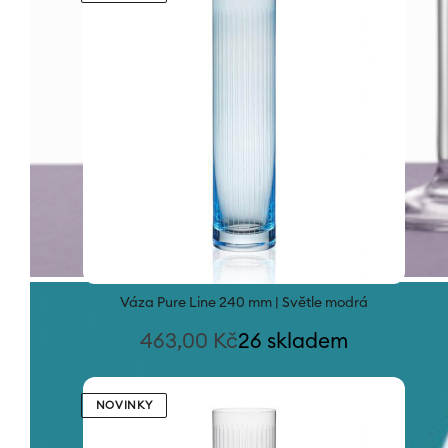
Váza Pure Line 240 mm | Světle modrá
463,00
Kč
26 skladem
NOVINKY