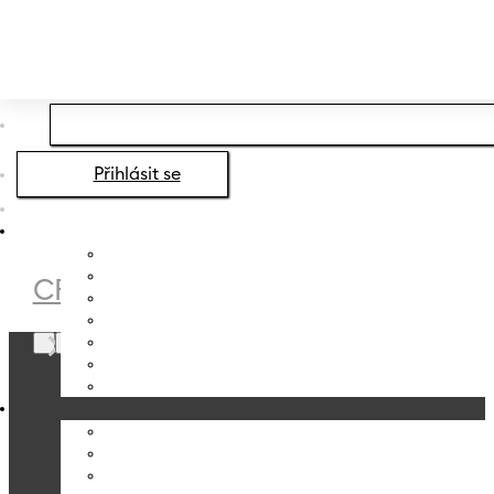
Přeskočit na hlavní obsah
Přeskočit na zápatí
Přihlásit se
CRYSTALEX
/
PURE LINE