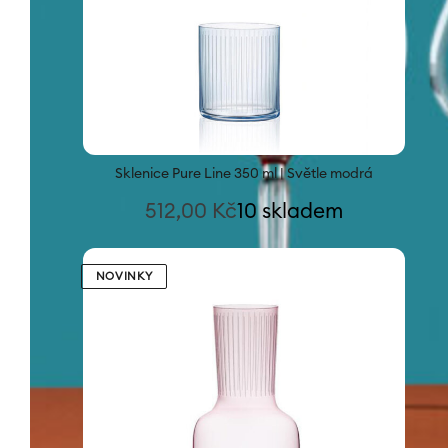
Sklenice Pure Line 350 ml | Světle modrá
512,00
Kč
10 skladem
NOVINKY