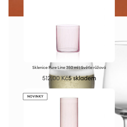
Sklenice Pure Line 350 ml | Světle růžová
512,00
Kč
5 skladem
NOVINKY