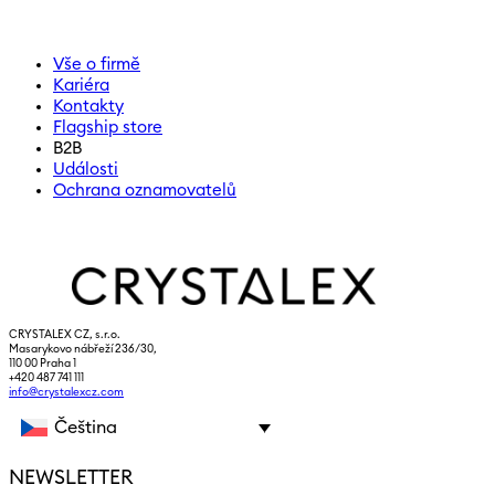
Vše o firmě
Kariéra
Kontakty
Flagship store
B2B
Události
Ochrana oznamovatelů
CRYSTALEX CZ, s.r.o.
Masarykovo nábřeží 236/30,
110 00 Praha 1
+420 487 741 111
info@crystalexcz.com
Čeština
NEWSLETTER