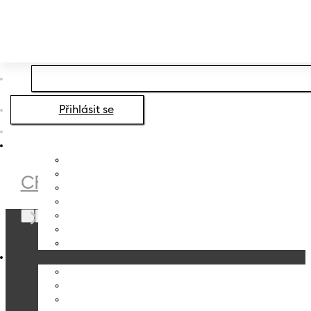
Přeskočit na hlavní obsah
Přeskočit na zápatí
Přihlásit se
CRYSTALEX
/
CANDYLAND