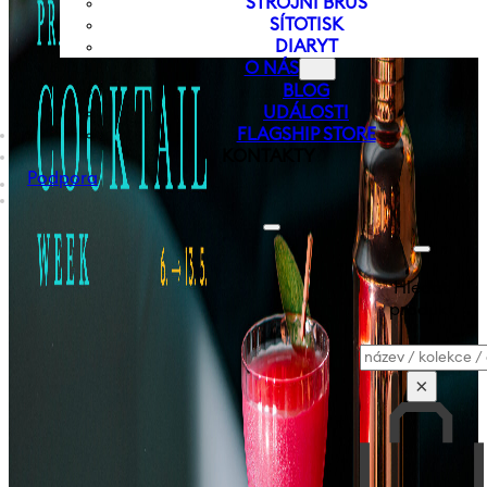
STROJNÍ BRUS
SÍTOTISK
DIARYT
O NÁS
BLOG
UDÁLOSTI
FLAGSHIP STORE
KONTAKTY
Podpora
Hledat
produkt
Vyhledávání
×