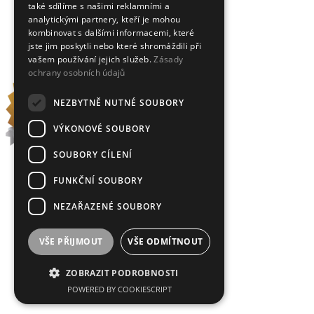
také sdílíme s našimi reklamními a
analytickými partnery, kteří je mohou
kombinovat s dalšími informacemi, které
jste jim poskytli nebo které shromáždili při
vašem používání jejich služeb.
Zásady
ochrany osobních údajů
NEZBYTNĚ NUTNÉ SOUBORY
VÝKONOVÉ SOUBORY
SOUBORY CÍLENÍ
FUNKČNÍ SOUBORY
NEZAŘAZENÉ SOUBORY
VŠE PŘIJMOUT
VŠE ODMÍTNOUT
ZOBRAZIT PODROBNOSTI
POWERED BY COOKIESCRIPT