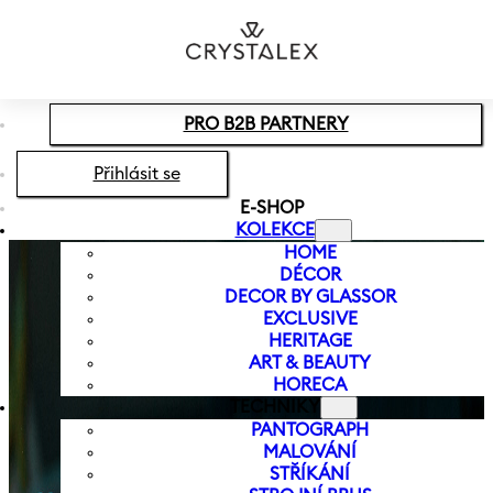
Přeskočit na hlavní obsah
Přeskočit na zápatí
PRO B2B PARTNERY
Přihlásit se
E-SHOP
KOLEKCE
HOME
DÉCOR
DECOR BY GLASSOR
EXCLUSIVE
HERITAGE
ART & BEAUTY
HORECA
TECHNIKY
PANTOGRAPH
MALOVÁNÍ
STŘÍKÁNÍ