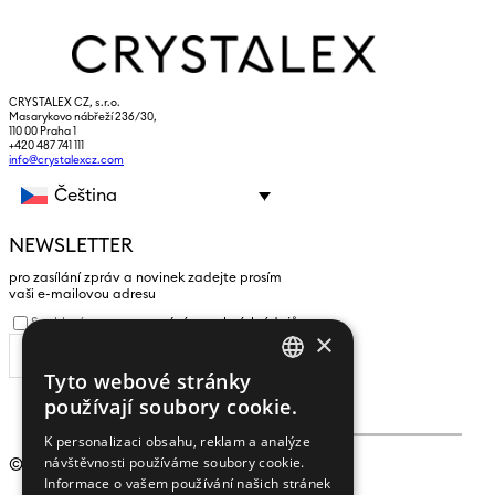
CRYSTALEX CZ, s.r.o.
Masarykovo nábřeží 236/30,
110 00 Praha 1
+420 487 741 111
info@crystalexcz.com
Čeština
NEWSLETTER
pro zasílání zpráv a novinek zadejte prosím
vaši e-mailovou adresu
Souhlasím se
zpracováním osobních údajů
.
×
ODEBÍRAT
Tyto webové stránky
CZECH
používají soubory cookie.
ENGLISH
K personalizaci obsahu, reklam a analýze
návštěvnosti používáme soubory cookie.
© 2009 - 2026
Crystalex CZ, s.r.o.
Informace o vašem používání našich stránek