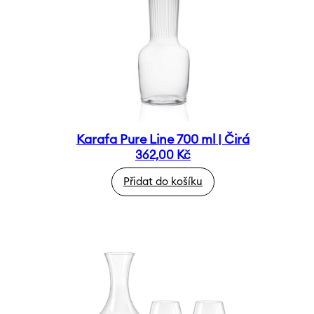
Karafa Pure Line 700 ml | Čirá
362,00
Kč
Přidat do košíku