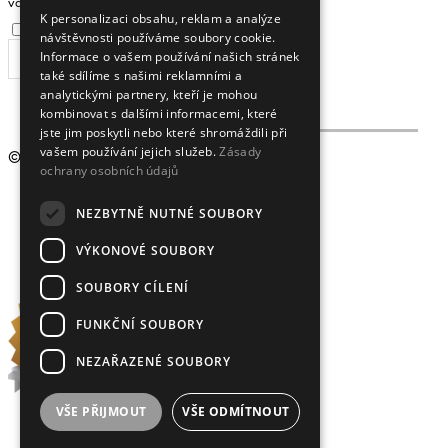
ENGLISH
vaši e-mailovou adresu
K personalizaci obsahu, reklam a analýze
Souhlasím se
zpracováním osobních údajů
.
návštěvnosti používáme soubory cookie.
Informace o vašem používání našich stránek
ODEBÍRAT
také sdílíme s našimi reklamními a
analytickými partnery, kteří je mohou
kombinovat s dalšími informacemi, které
jste jim poskytli nebo které shromáždili při
vašem používání jejich služeb.
Zásady
© 2009 - 2026
Crystalex CZ, s.r.o.
ochrany osobních údajů
NEZBYTNĚ NUTNÉ SOUBORY
VÝKONOVÉ SOUBORY
SOUBORY CÍLENÍ
FUNKČNÍ SOUBORY
NEZAŘAZENÉ SOUBORY
VŠE PŘIJMOUT
VŠE ODMÍTNOUT