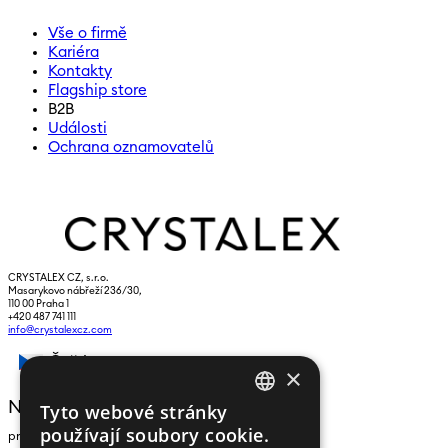
Vše o firmě
Kariéra
Kontakty
Flagship store
B2B
Události
Ochrana oznamovatelů
CRYSTALEX CZ, s.r.o.
Masarykovo nábřeží 236/30,
110 00 Praha 1
+420 487 741 111
info@crystalexcz.com
Čeština
×
NEWSLETTER
Tyto webové stránky
CZECH
používají soubory cookie.
pro zasílání zpráv a novinek zadejte prosím