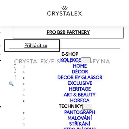
Přeskočit na hlavní obsah
Přeskočit na zápatí
PRO B2B PARTNERY
Přihlásit se
E-SHOP
KOLEKCE
CRYSTALEX
/
E-SHOP
/
KARAFY NA
HOME
VODU
/
SKLENĚNÁ KARAFA
DÉCOR
BARLINE 1200 ML
DECOR BY GLASSOR
EXCLUSIVE
HERITAGE
ART & BEAUTY
HORECA
TECHNIKY
PANTOGRAPH
MALOVÁNÍ
STŘÍKÁNÍ