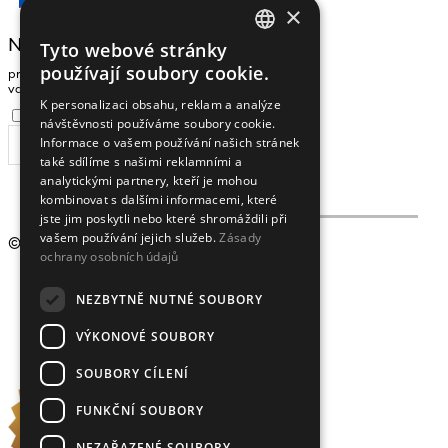
Čeština
×
NEWSLETTER
Tyto webové stránky
CZECH
používají soubory cookie.
pro zasílání zpráv a novinek zadejte prosím
ENGLISH
vaši e-mailovou adresu
K personalizaci obsahu, reklam a analýze
Souhlasím se
zpracováním osobních údajů
.
návštěvnosti používáme soubory cookie.
Informace o vašem používání našich stránek
ODEBÍRAT
také sdílíme s našimi reklamními a
analytickými partnery, kteří je mohou
kombinovat s dalšími informacemi, které
jste jim poskytli nebo které shromáždili při
vašem používání jejich služeb.
Zásady
© 2009 - 2026
Crystalex CZ, s.r.o.
ochrany osobních údajů
NEZBYTNĚ NUTNÉ SOUBORY
VÝKONOVÉ SOUBORY
SOUBORY CÍLENÍ
FUNKČNÍ SOUBORY
NEZAŘAZENÉ SOUBORY