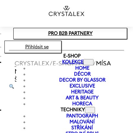
Přeskočit na hlavní obsah
Přeskočit na zápatí
PRO B2B PARTNERY
Přihlásit se
E-SHOP
KOLEKCE
CRYSTALEX
/
E-SHOP
/
MÍSY
/
MÍSA
HOME
MUCHA MOON 200 MM |
DÉCOR
ŠEDOHNĚDÁ
DECOR BY GLASSOR
EXCLUSIVE
HERITAGE
ART & BEAUTY
HORECA
TECHNIKY
PANTOGRAPH
MALOVÁNÍ
STŘÍKÁNÍ