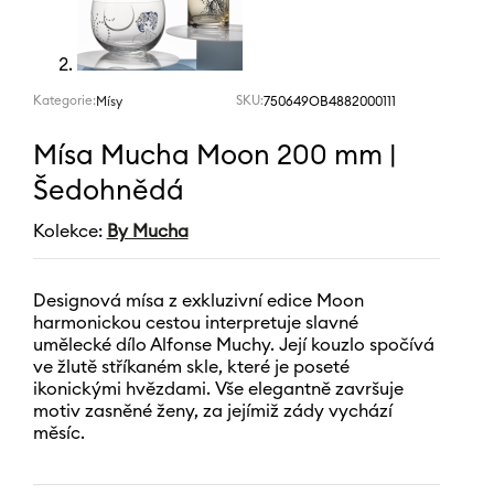
Kategorie:
SKU:
750649OB4882000111
Mísy
Mísa Mucha Moon 200 mm |
Šedohnědá
Kolekce:
By Mucha
Designová mísa z exkluzivní edice Moon
harmonickou cestou interpretuje slavné
umělecké dílo Alfonse Muchy. Její kouzlo spočívá
ve žlutě stříkaném skle, které je poseté
ikonickými hvězdami. Vše elegantně završuje
motiv zasněné ženy, za jejímiž zády vychází
měsíc.