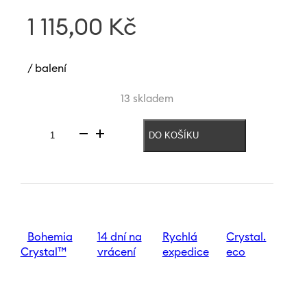
1 115,00
Kč
/ balení
13 skladem
DO KOŠÍKU
Mísa
Mucha
Moon
200
mm
|
Šedohnědá
množství
Bohemia
14 dní na
Rychlá
Crystal.
Crystal™
vrácení
expedice
eco