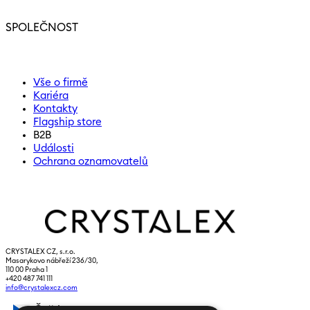
SPOLEČNOST
Vše o firmě
Kariéra
Kontakty
Flagship store
B2B
Události
Ochrana oznamovatelů
CRYSTALEX CZ, s.r.o.
Masarykovo nábřeží 236/30,
110 00 Praha 1
+420 487 741 111
info@crystalexcz.com