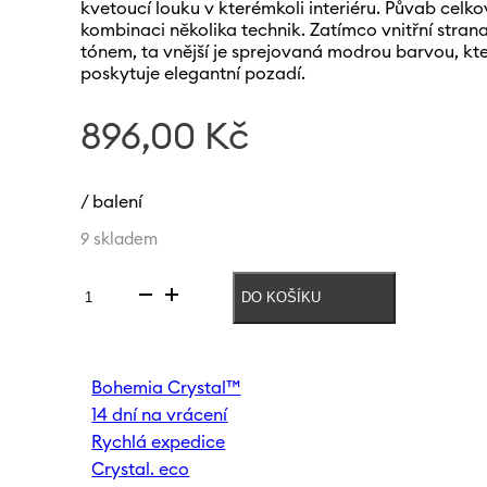
kvetoucí louku v kterémkoli interiéru. Půvab celk
kombinaci několika technik. Zatímco vnitřní stran
tónem, ta vnější je sprejovaná modrou barvou, k
poskytuje elegantní pozadí.
896,00
Kč
/ balení
9 skladem
DO KOŠÍKU
Váza
Meadow
300
mm
Bohemia Crystal™
|
14 dní na vrácení
Modrá
množství
Rychlá expedice
Crystal. eco