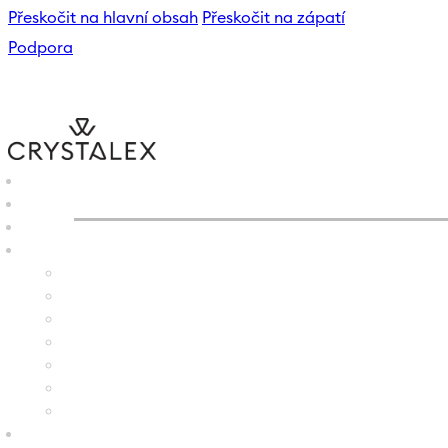
Přeskočit na hlavní obsah
Přeskočit na zápatí
Podpora
CRYSTALEX
/
E-SHOP
/
VÁZ
B2B