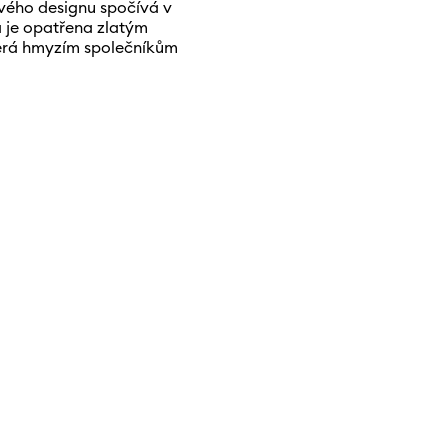
ového designu spočívá v
a je opatřena zlatým
terá hmyzím společníkům