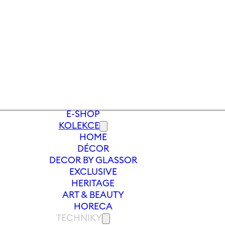
E-SHOP
KOLEKCE
HOME
Y
/
VÁZA MEADOW 300 MM | MODRÁ
DÉCOR
DECOR BY GLASSOR
EXCLUSIVE
HERITAGE
ART & BEAUTY
HORECA
TECHNIKY