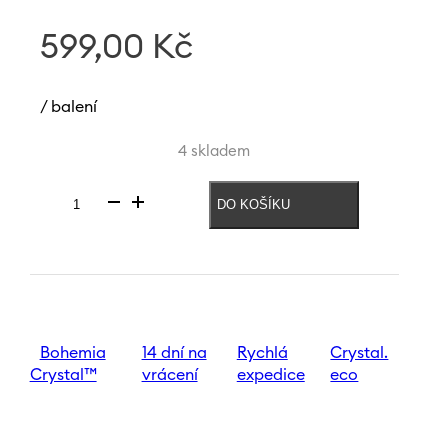
599,00
Kč
/ balení
4 skladem
DO KOŠÍKU
Váza
Mrazivá
něžnost
185
mm
množství
Bohemia
14 dní na
Rychlá
Crystal.
Crystal™
vrácení
expedice
eco