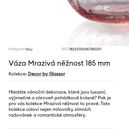
Kategorie:
SKU:
782237D54571850111
Vázy
Váza Mrazivá něžnost 185 mm
Kolekce:
Decor by Glassor
Hledáte vánoční dekorace, které jsou luxusní,
výjimečné a zároveň pohádkově krásné? Pak je
pro vás kolekce Mrazivá něžnost to pravé. Tato
kolekce osloví nejen milovníky zimních
radovánek a romantické atmosféry.