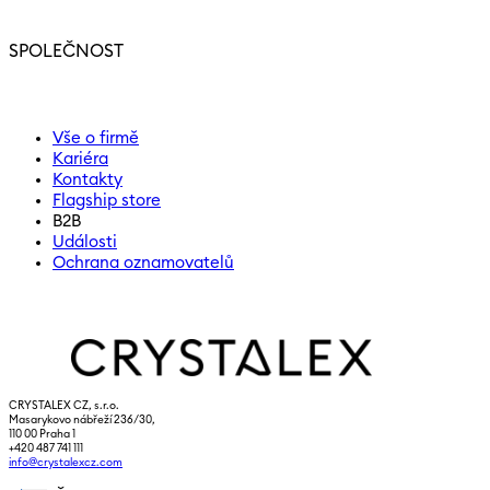
SPOLEČNOST
Vše o firmě
Kariéra
Kontakty
Flagship store
B2B
Události
Ochrana oznamovatelů
CRYSTALEX CZ, s.r.o.
Masarykovo nábřeží 236/30,
110 00 Praha 1
+420 487 741 111
info@crystalexcz.com