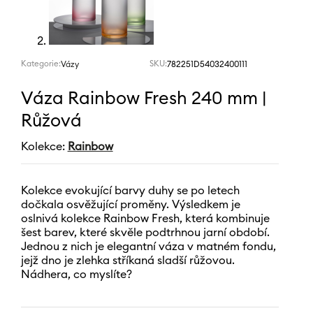
Kategorie:
SKU:
782251D54032400111
Vázy
Váza Rainbow Fresh 240 mm |
Růžová
Kolekce:
Rainbow
Kolekce evokující barvy duhy se po letech
dočkala osvěžující proměny. Výsledkem je
oslnivá kolekce Rainbow Fresh, která kombinuje
šest barev, které skvěle podtrhnou jarní období.
Jednou z nich je elegantní váza v matném fondu,
jejž dno je zlehka stříkaná sladší růžovou.
Nádhera, co myslíte?