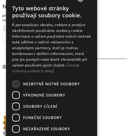
NEWSLETTER
Tyto webové stránky
CZECH
používají soubory cookie.
pro zasílání zpráv a novinek zadejte prosím
ENGLISH
vaši e-mailovou adresu
K personalizaci obsahu, reklam a analýze
Souhlasím se
zpracováním osobních údajů
.
návštěvnosti používáme soubory cookie.
Informace o vašem používání našich stránek
ODEBÍRAT
také sdílíme s našimi reklamními a
analytickými partnery, kteří je mohou
kombinovat s dalšími informacemi, které
jste jim poskytli nebo které shromáždili při
vašem používání jejich služeb.
Zásady
© 2009 - 2026
Crystalex CZ, s.r.o.
ochrany osobních údajů
NEZBYTNĚ NUTNÉ SOUBORY
VÝKONOVÉ SOUBORY
SOUBORY CÍLENÍ
FUNKČNÍ SOUBORY
NEZAŘAZENÉ SOUBORY