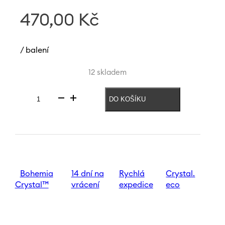
470,00
Kč
/ balení
12 skladem
DO KOŠÍKU
Váza
Rainbow
Fresh
240
mm
|
Růžová
množství
Bohemia
14 dní na
Rychlá
Crystal.
Crystal™
vrácení
expedice
eco