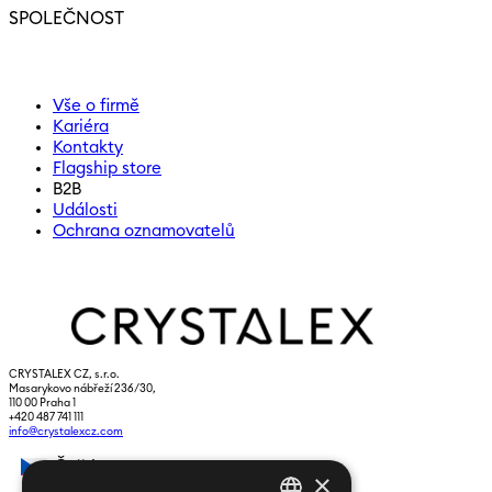
SPOLEČNOST
Vše o firmě
Kariéra
Kontakty
Flagship store
B2B
Události
Ochrana oznamovatelů
CRYSTALEX CZ, s.r.o.
Masarykovo nábřeží 236/30,
110 00 Praha 1
+420 487 741 111
info@crystalexcz.com
Čeština
×