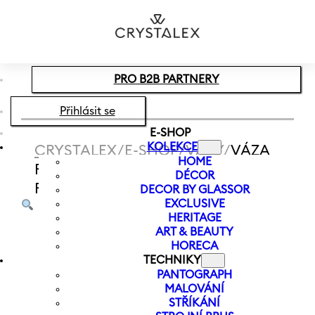
Přeskočit na hlavní obsah
Přeskočit na zápatí
PRO B2B PARTNERY
Přihlásit se
E-SHOP
KOLEKCE
CRYSTALEX
/
E-SHOP
/
VÁZY
/
VÁZA
HOME
RAINBOW FRESH 240 MM |
DÉCOR
RŮŽOVÁ
DECOR BY GLASSOR
EXCLUSIVE
HERITAGE
ART & BEAUTY
HORECA
TECHNIKY
PANTOGRAPH
MALOVÁNÍ
STŘÍKÁNÍ