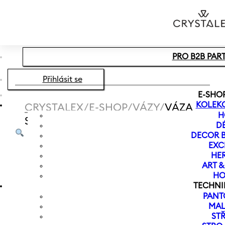
Přeskočit na hlavní obsah
Přeskočit na zápatí
PRO B2B PAR
Přihlásit se
E-SHO
KOLEK
CRYSTALEX
/
E-SHOP
/
VÁZY
/
VÁZA
H
SPECTRUM NEW 240 MM | VÍNOVÁ
D
DECOR B
EXC
HER
ART 
HO
TECHNI
PANT
MAL
ST