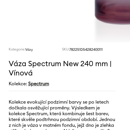
Kategorie:
SKU:
782251D54282400111
Vázy
Váza Spectrum New 240 mm |
Vínová
Kolekce:
Spectrum
Kolekce evokující podzimní barvy se po letech
dočkala osvěžující proměny. Výsledkem je
kolekce Spectrum, která kombinuje šest barev,
které skvěle podtrhnou podzimní období. Jednou
z nich je váza v matném fondu, jejž dno je zlehka