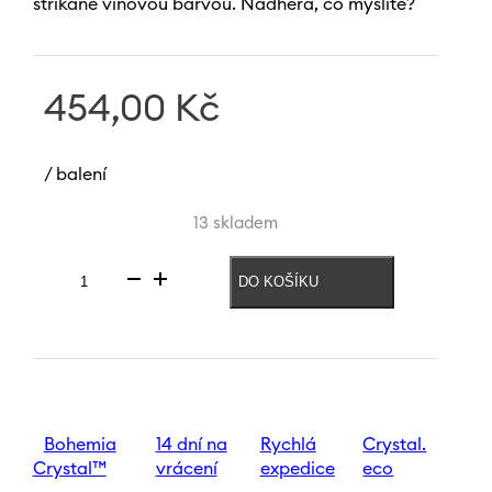
stříkané vínovou barvou. Nádhera, co myslíte?
454,00
Kč
/ balení
13 skladem
DO KOŠÍKU
Váza
Spectrum
New
240
mm
|
Vínová
množství
Bohemia
14 dní na
Rychlá
Crystal.
Crystal™
vrácení
expedice
eco