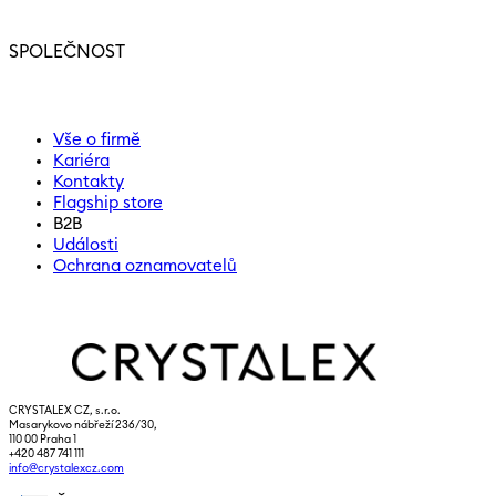
SPOLEČNOST
Vše o firmě
Kariéra
Kontakty
Flagship store
B2B
Události
Ochrana oznamovatelů
CRYSTALEX CZ, s.r.o.
Masarykovo nábřeží 236/30,
110 00 Praha 1
+420 487 741 111
info@crystalexcz.com