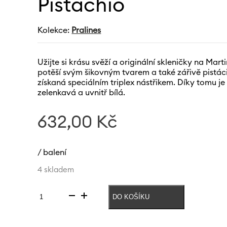
Pistachio
Kolekce:
Pralines
Užijte si krásu svěží a originální skleničky na Mart
potěší svým šikovným tvarem a také zářivě pistác
získaná speciálním triplex nástřikem. Díky tomu j
zelenkavá a uvnitř bílá.
632,00
Kč
/ balení
4 skladem
DO KOŠÍKU
Sklenice
Pralines
90