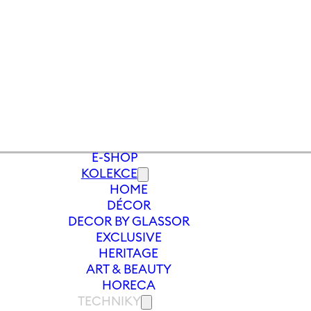
E-SHOP
KOLEKCE
HOME
ENICE NA KOKTEJLY
/
SKLENICE PRALI
DÉCOR
DECOR BY GLASSOR
EXCLUSIVE
HERITAGE
ART & BEAUTY
HORECA
TECHNIKY