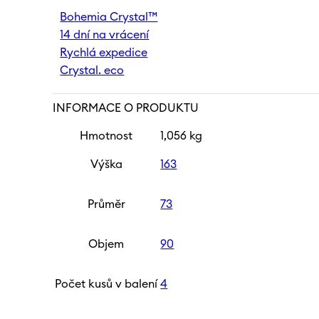
ml
Bohemia Crystal™
|
14 dní na vrácení
Pistachio
množství
Rychlá expedice
Crystal. eco
INFORMACE O PRODUKTU
Hmotnost
1,056 kg
Výška
163
Průměr
73
Objem
90
Počet kusů v balení
4