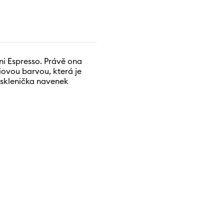
ini Espresso. Právě ona
iovou barvou, která je
e sklenička navenek