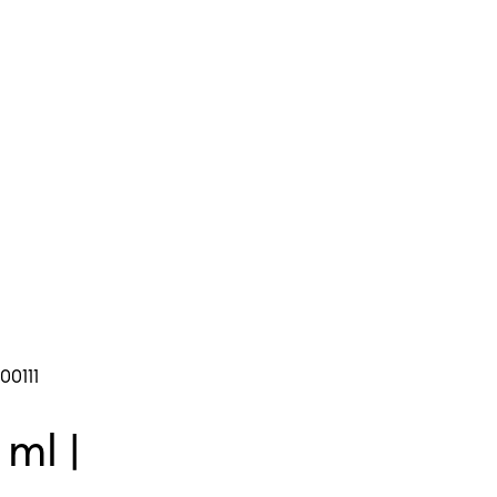
00111
 ml |