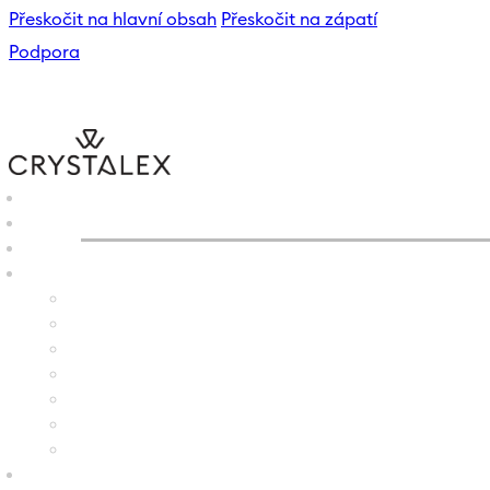
Přeskočit na hlavní obsah
Přeskočit na zápatí
Podpora
CRYSTALEX
/
E-SHOP
/
SKL
B2B