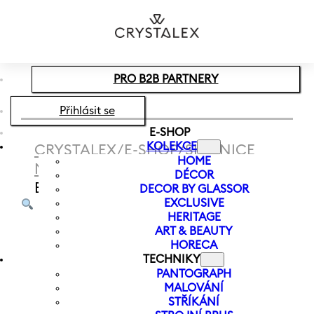
Přeskočit na hlavní obsah
Přeskočit na zápatí
PRO B2B PARTNERY
Přihlásit se
E-SHOP
KOLEKCE
CRYSTALEX
/
E-SHOP
/
SKLENICE
HOME
NA VÍNO
/
BÍLÉ VÍNO
/
SKLENICE NA
DÉCOR
BÍLÉ VÍNO MUCHA MOON 400 ML
DECOR BY GLASSOR
EXCLUSIVE
HERITAGE
ART & BEAUTY
HORECA
TECHNIKY
PANTOGRAPH
MALOVÁNÍ
STŘÍKÁNÍ