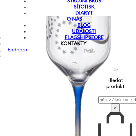
STROJNÍ BRUS
SÍTOTISK
DIARYT
O NÁS
BLOG
UDÁLOSTI
FLAGSHIP STORE
KONTAKTY
Podpora
Hledat
produkt
Vyhledávání
×