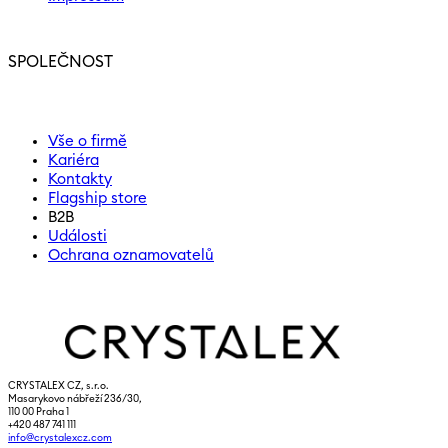
SPOLEČNOST
Vše o firmě
Kariéra
Kontakty
Flagship store
B2B
Události
Ochrana oznamovatelů
CRYSTALEX CZ, s.r.o.
Masarykovo nábřeží 236/30,
110 00 Praha 1
+420 487 741 111
info@crystalexcz.com