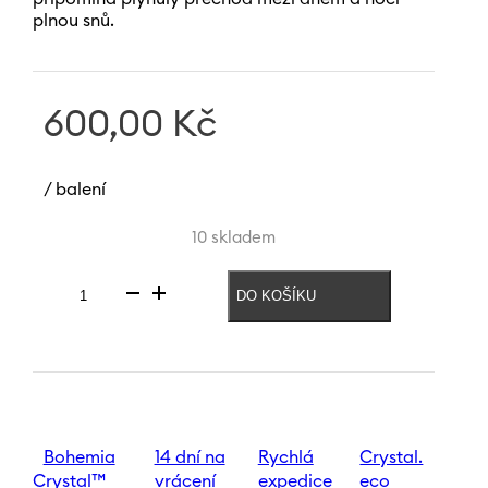
plnou snů.
600,00
Kč
/ balení
10 skladem
DO KOŠÍKU
Sklenice
na
bílé
víno
Mucha
Moon
400
ml
Bohemia
14 dní na
Rychlá
Crystal.
množství
Crystal™
vrácení
expedice
eco