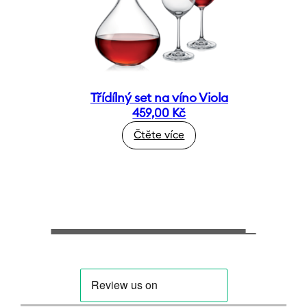
Třídílný set na víno Viola
459,00
Kč
Čtěte více