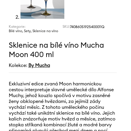
Kategorie:
SKU:
740860S1925400011Q
,
,
Bílé víno
Sety
Sklenice na víno
Sklenice na bílé víno Mucha
Moon 400 ml
Kolekce:
By Mucha
Exkluzivní edice zvaná Moon harmonickou
cestou interpretuje slavné umělecké dílo Alfonse
Muchy, jehož kouzlo spočívá v motivu zasněné
ženy obklopené hvězdami, za jejímiž zády
vychází měsíc. Z tohoto uměleckého počinu
vychází také unikátní sklenice na bílé víno. Jejich
kalich znázorňuje motiv hvězd a měsíce, zatímco
stopka stříkaná kombinací žluté a modré barvy
připomíná plynulý přechod mezi dnem a nocí