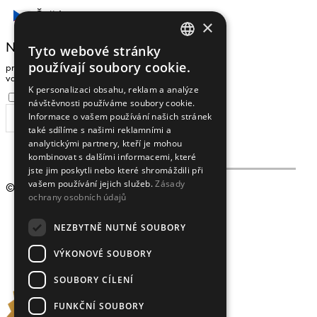
Čeština
×
NEWSLETTER
Tyto webové stránky
CZECH
používají soubory cookie.
pro zasílání zpráv a novinek zadejte prosím
ENGLISH
vaši e-mailovou adresu
K personalizaci obsahu, reklam a analýze
Souhlasím se
zpracováním osobních údajů
.
návštěvnosti používáme soubory cookie.
Informace o vašem používání našich stránek
ODEBÍRAT
také sdílíme s našimi reklamními a
analytickými partnery, kteří je mohou
kombinovat s dalšími informacemi, které
jste jim poskytli nebo které shromáždili při
vašem používání jejich služeb.
Zásady
© 2009 - 2026
Crystalex CZ, s.r.o.
ochrany osobních údajů
NEZBYTNĚ NUTNÉ SOUBORY
VÝKONOVÉ SOUBORY
SOUBORY CÍLENÍ
FUNKČNÍ SOUBORY