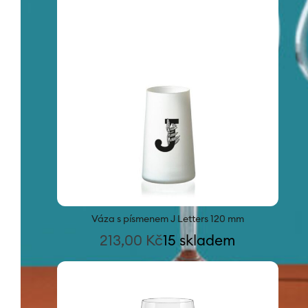
Váza s písmenem J Letters 120 mm
213,00
Kč
15 skladem