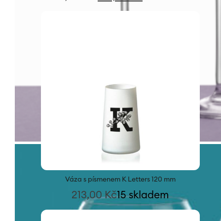
cena
cena
byla:
je:
316,00 Kč.
221,20 Kč.
Váza s písmenem K Letters 120 mm
213,00
Kč
15 skladem