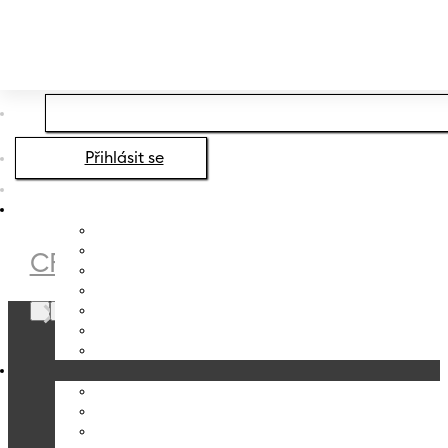
Přeskočit na hlavní obsah
Přeskočit na zápatí
Přihlásit se
CRYSTALEX
/
DEKORACE
/
SÍTOTISK