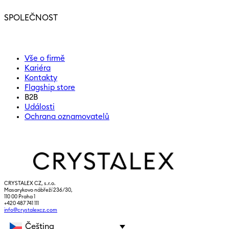
SPOLEČNOST
Vše o firmě
Kariéra
Kontakty
Flagship store
B2B
Události
Ochrana oznamovatelů
CRYSTALEX CZ, s.r.o.
Masarykovo nábřeží 236/30,
110 00 Praha 1
+420 487 741 111
info@crystalexcz.com
Čeština