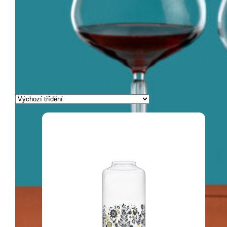
3
4
...
7
8
9
→
Zobrazeno 1. – 15. z 122 výsledků