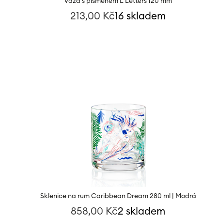
Váza s písmenem L Letters 120 mm
213,00
Kč
16 skladem
Sklenice na rum Caribbean Dream 280 ml | Modrá
858,00
Kč
2 skladem