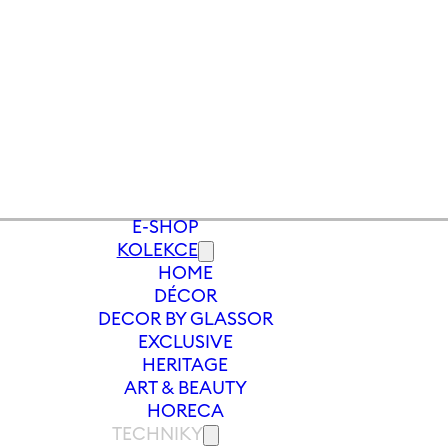
E-SHOP
KOLEKCE
HOME
CNY
/
SVÍCEN CHRISTMAS LUCY 225 M
DÉCOR
DECOR BY GLASSOR
EXCLUSIVE
HERITAGE
ART & BEAUTY
HORECA
TECHNIKY