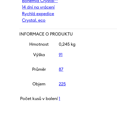
Bohemia Crystal™
mm
14 dní na vrácení
|
Gold
Rychlá expedice
Tree
Crystal. eco
množství
INFORMACE O PRODUKTU
Hmotnost
0,245 kg
Výška
91
Průměr
87
Objem
225
Počet kusů v balení
1