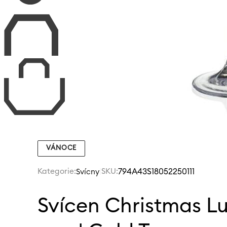
VÁNOCE
Kategorie:
|
SKU:
794A43S18052250111
Svícny
Svícen Christmas L