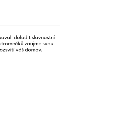
ovali doladit slavnostní
h stromečků zaujme svou
rozsvítí váš domov.