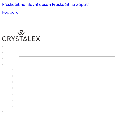
Přeskočit na hlavní obsah
Přeskočit na zápatí
Podpora
CRYSTALEX
/
E-SHOP
/
SVÍ
B2B