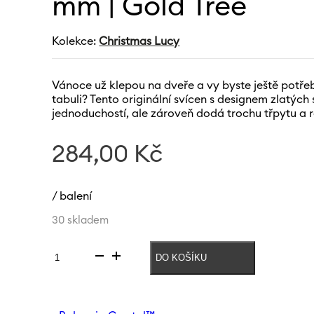
mm | Gold Tree
Kolekce:
Christmas Lucy
Vánoce už klepou na dveře a vy byste ještě potřeb
tabuli? Tento originální svícen s designem zlatýc
jednoduchostí, ale zároveň dodá trochu třpytu a 
284,00
Kč
/ balení
30 skladem
DO KOŠÍKU
Svícen
Christmas
Lucy
225