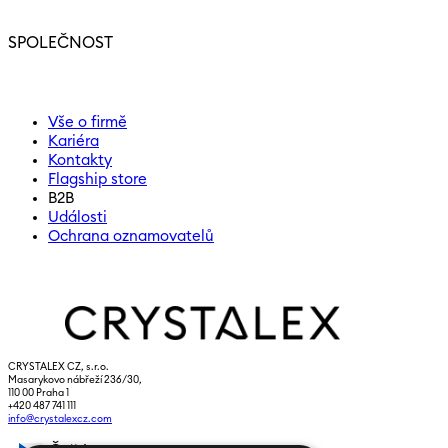
SPOLEČNOST
Vše o firmě
Kariéra
Kontakty
Flagship store
B2B
Události
Ochrana oznamovatelů
CRYSTALEX CZ, s.r.o.
Masarykovo nábřeží 236/30,
110 00 Praha 1
+420 487 741 111
info@crystalexcz.com