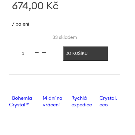
674,00
Kč
/ balení
33 skladem
DO KOŠÍKU
Sklenice
na
nealko
Excelsior
300
ml
množství
Bohemia
14 dní na
Rychlá
Crystal.
Crystal™
vrácení
expedice
eco