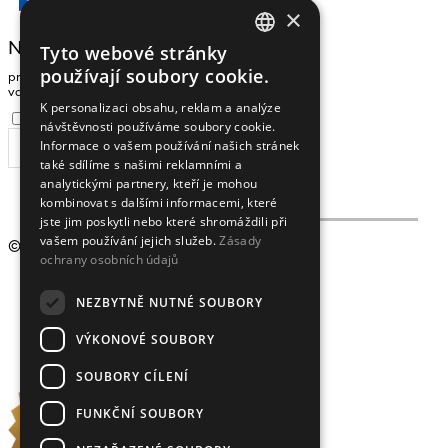
Čeština
×
NEWSLETTER
Tyto webové stránky
CZECH
používají soubory cookie.
pro zasílání zpráv a novinek zadejte prosím
ENGLISH
vaši e-mailovou adresu
K personalizaci obsahu, reklam a analýze
Souhlasím se
zpracováním osobních údajů
.
návštěvnosti používáme soubory cookie.
Informace o vašem používání našich stránek
ODEBÍRAT
také sdílíme s našimi reklamními a
analytickými partnery, kteří je mohou
kombinovat s dalšími informacemi, které
jste jim poskytli nebo které shromáždili při
vašem používání jejich služeb.
Zásady
© 2009 - 2026
Crystalex CZ, s.r.o.
ochrany osobních údajů
NEZBYTNĚ NUTNÉ SOUBORY
VÝKONOVÉ SOUBORY
SOUBORY CÍLENÍ
FUNKČNÍ SOUBORY