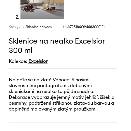
Kategorie:
SKU:
725186Q94683000121
Sklenice na vodu
Sklenice na nealko Excelsior
300 ml
Kolekce:
Excelsior
Nalaďte se na zlaté Vánoce! S našimi
slavnostními pantografem zdobenými
skleničkami na nealko to půjde snadno.
Dekorace vyobrazuje jemný motiv jehličí, šišek a
cesmíny, podtržené stříkanou zlatavou barvou a
doplněné malovaným zlatým proužkem.