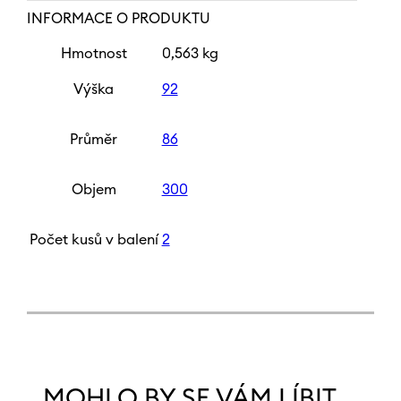
INFORMACE O PRODUKTU
Hmotnost
0,563 kg
Výška
92
Průměr
86
Objem
300
Počet kusů v balení
2
MOHLO BY SE VÁM LÍBIT