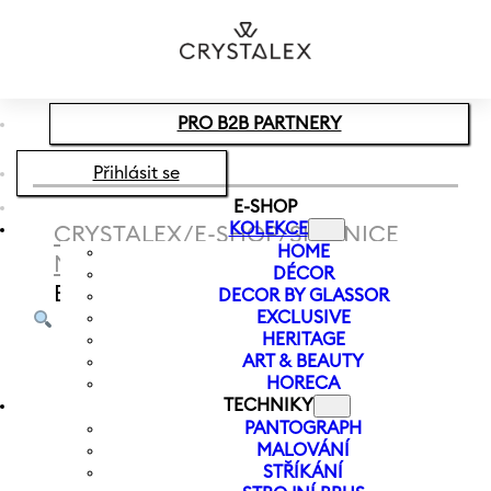
Přeskočit na hlavní obsah
Přeskočit na zápatí
PRO B2B PARTNERY
Přihlásit se
E-SHOP
KOLEKCE
CRYSTALEX
/
E-SHOP
/
SKLENICE
HOME
NA VODU
/
SKLENICE NA NEALKO
DÉCOR
EXCELSIOR 300 ML
DECOR BY GLASSOR
EXCLUSIVE
HERITAGE
ART & BEAUTY
HORECA
TECHNIKY
PANTOGRAPH
MALOVÁNÍ
STŘÍKÁNÍ