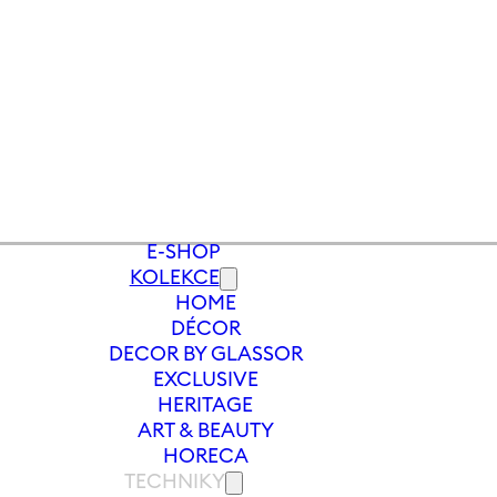
E-SHOP
KOLEKCE
HOME
Y
/
VÁZA LET IT SLOW 240MM | SVĚTL
DÉCOR
DECOR BY GLASSOR
EXCLUSIVE
HERITAGE
ART & BEAUTY
HORECA
TECHNIKY