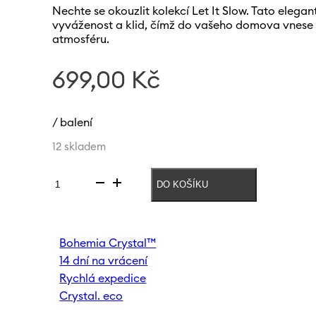
Nechte se okouzlit kolekcí Let It Slow. Tato elega
vyváženost a klid, čímž do vašeho domova vnes
atmosféru.
699,00
Kč
/ balení
12 skladem
DO KOŠÍKU
Váza
Let
it
slow
Bohemia Crystal™
240mm
14 dní na vrácení
|
Světlehnědá
Rychlá expedice
množství
Crystal. eco