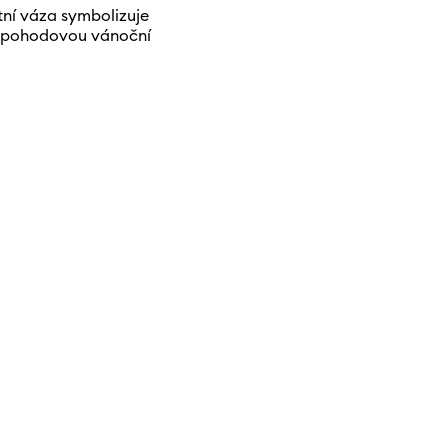
ntní váza symbolizuje
e pohodovou vánoční