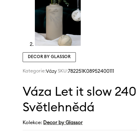
DECOR BY GLASSOR
Kategorie:
|
SKU:
782251K08952400111
Vázy
Váza Let it slow 24
Světlehnědá
Kolekce:
Decor by Glassor