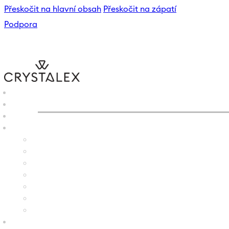
Přeskočit na hlavní obsah
Přeskočit na zápatí
Podpora
CRYSTALEX
/
E-SHOP
/
VÁZ
B2B