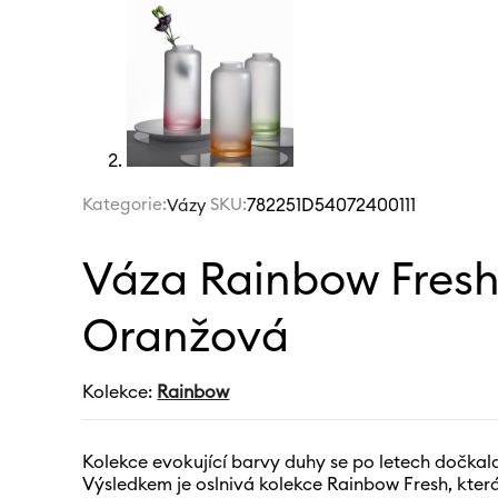
Kategorie:
|
SKU:
782251D54072400111
Vázy
Váza Rainbow Fresh
Oranžová
Kolekce:
Rainbow
Kolekce evokující barvy duhy se po letech dočkal
Výsledkem je oslnivá kolekce Rainbow Fresh, kter