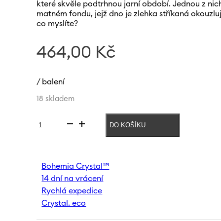
které skvěle podtrhnou jarní období. Jednou z nich
matném fondu, jejž dno je zlehka stříkaná okouzl
co myslíte?
464,00
Kč
/ balení
18 skladem
DO KOŠÍKU
Váza
Rainbow
Fresh
240
Bohemia Crystal™
mm
14 dní na vrácení
|
Oranžová
Rychlá expedice
množství
Crystal. eco