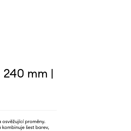
 240 mm |
a osvěžující proměny.
á kombinuje šest barev,