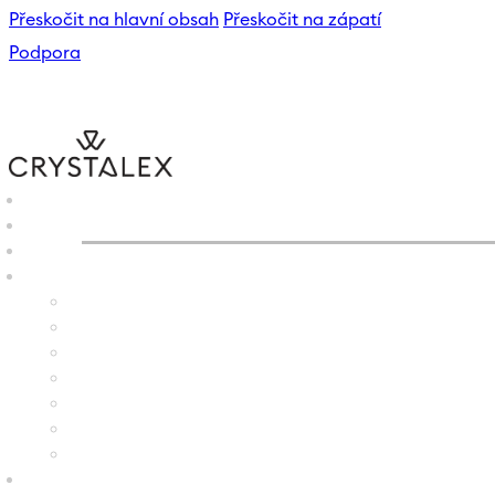
Přeskočit na hlavní obsah
Přeskočit na zápatí
Podpora
CRYSTALEX
/
E-SHOP
/
VÁZ
B2B