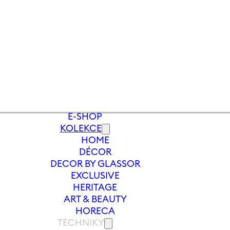
E-SHOP
KOLEKCE
HOME
Y
/
VÁZA RAINBOW FRESH 240 MM | 
DÉCOR
DECOR BY GLASSOR
EXCLUSIVE
HERITAGE
ART & BEAUTY
HORECA
TECHNIKY