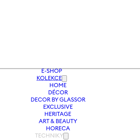
E-SHOP
KOLEKCE
HOME
Y
/
VÁZA S PÍSMENEM X LETTERS 120 
DÉCOR
DECOR BY GLASSOR
EXCLUSIVE
HERITAGE
ART & BEAUTY
HORECA
TECHNIKY