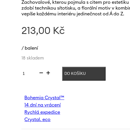
Zachovalové, kterou pojmula s citem pro estetiku
zdobí technikou sítotisku, a florální motiv v kombi
vepíše každému interiéru jedinečnost od Á do Z.
213,00
Kč
/ balení
18 skladem
DO KOŠÍKU
Váza
s
písmenem
X
Bohemia Crystal™
Letters
14 dní na vrácení
120
mm
Rychlá expedice
množství
Crystal. eco