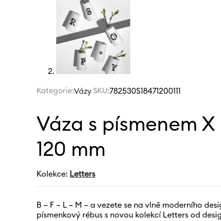
Kategorie:
|
SKU:
782530S18471200111
Vázy
Váza s písmenem X 
120 mm
Kolekce:
Letters
B – F – L – M – a vezete se na vlně moderního desig
písmenkový rébus s novou kolekcí Letters od des