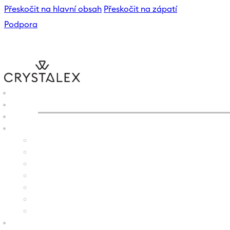
Přeskočit na hlavní obsah
Přeskočit na zápatí
Podpora
CRYSTALEX
/
E-SHOP
/
VÁZ
B2B